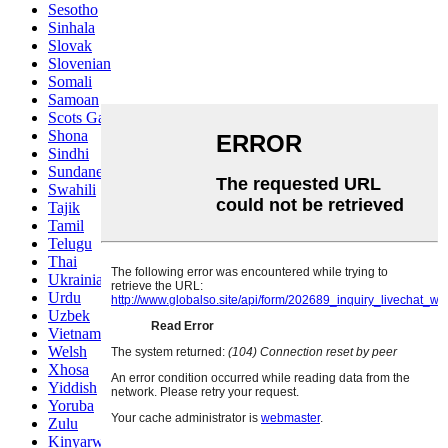
Sesotho
Sinhala
Slovak
Slovenian
Somali
Samoan
Scots Gaelic
Shona
Sindhi
Sundanese
Swahili
Tajik
Tamil
Telugu
Thai
Ukrainian
Urdu
Uzbek
Vietnamese
Welsh
Xhosa
Yiddish
Yoruba
Zulu
Kinyarwanda