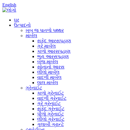
English
ઘર
ઉત્પાદનો
ખૂબ જ પાતળો પથ્થર
માર્બલ
સફેદ આરસપહાણ
ગ્રે માર્બલ
કાળો આરસપહાણ
ભૂરા આરસપહાણ
બેજ માર્બલ
સોનાનો આરસ
લીલો માર્બલ
વાદળી માર્બલ
લાલ માર્બલ
ગ્રેનાઈટ
કાળો ગ્રેનાઈટ
વાદળી ગ્રેનાઈટ
ગ્રે ગ્રેનાઈટ
સફેદ ગ્રેનાઈટ
પીળો ગ્રેનાઈટ
લીલો ગ્રેનાઈટ
ગુલાબી ગ્રાન્ટે
ટ્રાવેર્ટાઇન