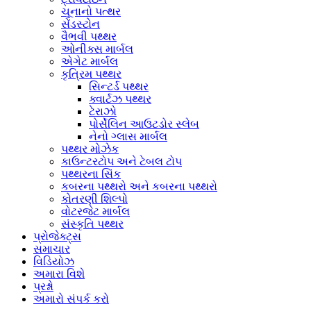
ચૂનાનો પત્થર
સેંડસ્ટોન
વૈભવી પથ્થર
ઓનીક્સ માર્બલ
એગેટ માર્બલ
કૃત્રિમ પથ્થર
સિન્ટર્ડ પથ્થર
ક્વાર્ટઝ પથ્થર
ટેરાઝો
પોર્સેલિન આઉટડોર સ્લેબ
નેનો ગ્લાસ માર્બલ
પથ્થર મોઝેક
કાઉન્ટરટોપ અને ટેબલ ટોપ
પથ્થરના સિંક
કબરના પથ્થરો અને કબરના પથ્થરો
કોતરણી શિલ્પો
વોટરજેટ માર્બલ
સંસ્કૃતિ પથ્થર
પ્રોજેક્ટ્સ
સમાચાર
વિડિયોઝ
અમારા વિશે
પ્રશ્નો
અમારો સંપર્ક કરો