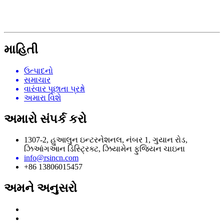
માહિતી
ઉત્પાદનો
સમાચાર
વારંવાર પૂછાતા પ્રશ્નો
અમારા વિશે
અમારો સંપર્ક કરો
1307-2, હુઆલુન ઇન્ટરનેશનલ, નંબર 1, ગુયાન રોડ,
ઝિઆંગઆન ડિસ્ટ્રિક્ટ, ઝિયામેન ફુજિયન ચાઇના
info@rsincn.com
+86 13806015457
અમને અનુસરો