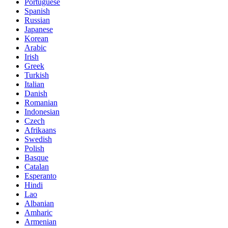
Portuguese
Spanish
Russian
Japanese
Korean
Arabic
Irish
Greek
Turkish
Italian
Danish
Romanian
Indonesian
Czech
Afrikaans
Swedish
Polish
Basque
Catalan
Esperanto
Hindi
Lao
Albanian
Amharic
Armenian