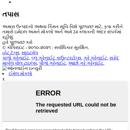
તપાસ
અમારા ઉત્પાદનો અથવા કિંમત સૂચિ વિશે પૂછપરછ માટે, કૃપા કરીને
તમારો ઇમેઇલ અમને મોકલો અને અમે 24 કલાકની અંદર સંપર્કમાં
રહીશું.
હવે પૂછપરછ કરો
© કૉપિરાઇટ - ૨૦૧૦-૨૦૨૧ : સર્વાધિકાર સુરક્ષિત.
હોટ ટૅગ્સ
,
સાઇટમેપ
કાળો ગ્રેનાઈટ
,
બ્લુ ગ્રેનાઈટ કાઉન્ટરટોપ્સ
,
ગ્રે ગ્રેનાઈટ
,
સફેદ
માર્બલ વોલ ટાઇલ્સ
,
પીળો ગ્રેનાઈટ
,
આછો ગ્રે ગ્રેનાઈટ
,
ઈમેલ મોકલો
x