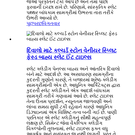
જેઓ પ્રકૃતિને ટેકો આપે છે અને તેમાં પાછા
ફરવાની ઇચ્છા રાખે છે. પરિણામે, સાંસ્કૃતિક સ્લેટ
પથ્થર બાંધકામ સામગ્રીમાં ઉભરતા તારા તરીકે
ઉભરી આવ્યો છે.
પૂછપરછ
વિગતવાર
દિવાલો માટે કલ્ચર્ડ સ્ટોન વેનીયર સ્પ્લિટ
ફેસ્ડ બાહ્ય સ્લેટ ઈંટ ટાઇલ્સ
સ્લેટ ક્લેડીંગ પેનલ્સ બાહ્ય અને આંતરિક દિવાલો
બંને માટે આદર્શ છે. આ અસાધારણ સામગ્રીના
કુદરતી ગુણોને કારણે, તે બજારમાં શ્રેષ્ઠ ક્લેડીંગ
સામગ્રીમાંની એક છે. આધુનિક આર્કિટેક્ટ્સ દ્વારા
કુદરતી સ્લેટ ક્લેડીંગને એક આદર્શ બાંધકામ
સામગ્રી તરીકે ગણવામાં આવે છે. સ્લેટ ટાઇલ્સ
તેના ઉત્તમ પ્રદર્શન, ન્યૂનતમ જાળવણી અને
લાંબા સમય સુધી ટકી રહેવાને કારણે આધુનિક
ડિઝાઇનમાં એક વિશિષ્ટ તત્વ બની ગઈ છે. પાણી
પ્રતિકાર એ સ્લેટ ક્લેડીંગનું સૌથી મહત્વપૂર્ણ
લક્ષણ છે. સિમેન્ટ જેવા વૈકલ્પિક ક્લેડીંગ
વિકલ્પોની તુલનામાં, સ્લેટ ટાઇલ્સ ફક્ત વધુ
આકર્ષક અને સુસંસ્કૃત જ નથી લાગતી, પરંતુ તે