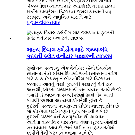
એક સ્ટેક્ડ માર્બલ ઇંટો, જે ફીચર વોલ અથવા
બેકસ્પ્લેશ બનાવવા માટે આદર્શ છે, તમારા ઘરમાં
માર્બલ ઇમ્પ્રેશન ડિઝાઇન દાખલ કરવાની વધુ
રસપ્રદ અને આધુનિક પદ્ધતિ માટે.
પૂછપરછ
વિગતવાર
બાહ્ય દિવાલ ક્લેડીંગ માટે જથ્થાબંધ
કુદરતી સ્લેટ વેનીયર પથ્થરની ટાઇલ્સ
સુશોભન પથ્થરનું એક વેનીયર જેનો ઉપયોગ
સામાન્ય રીતે ફીચર દિવાલો અને ઇમારતના રવેશ
માટે થાય છે પરંતુ તે લોડ-બેરિંગ માટે ડિઝાઇન
કરવામાં આવતું નથી. કુદરતી પથ્થરનું વેનીયર
અસલી, ખોદેલા પથ્થરમાંથી બનાવવામાં આવે છે જે
તમારી ડિઝાઇનના સ્પષ્ટીકરણો સાથે મેળ ખાતી
કાપેલી અથવા અન્યથા કોતરેલી હોય છે.
કુદરતી પથ્થરમાં પરંપરાગત સૌંદર્ય શાસ્ત્ર હોય છે
જે કોઈપણ પર્યાવરણને પૂરક બનાવી શકે છે.
કુદરતી પથ્થર વેનીયર પૃથ્વીમાંથી કાઢવામાં
આવેલા વાસ્તવિક પથ્થરોના વિશાળ ટુકડાઓમાંથી
બનાવવામાં આવે છે, જેને પછી નાના ટુકડાઓમાં
કાપીને વેનીયર બનાવવામાં આવે છે.