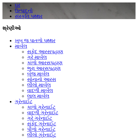
ઘર
ઉત્પાદનો
સંસ્કૃતિ પથ્થર
શ્રેણીઓ
ખૂબ જ પાતળો પથ્થર
માર્બલ
સફેદ આરસપહાણ
ગ્રે માર્બલ
કાળો આરસપહાણ
ભૂરા આરસપહાણ
બેજ માર્બલ
સોનાનો આરસ
લીલો માર્બલ
વાદળી માર્બલ
લાલ માર્બલ
ગ્રેનાઈટ
કાળો ગ્રેનાઈટ
વાદળી ગ્રેનાઈટ
ગ્રે ગ્રેનાઈટ
સફેદ ગ્રેનાઈટ
પીળો ગ્રેનાઈટ
લીલો ગ્રેનાઈટ