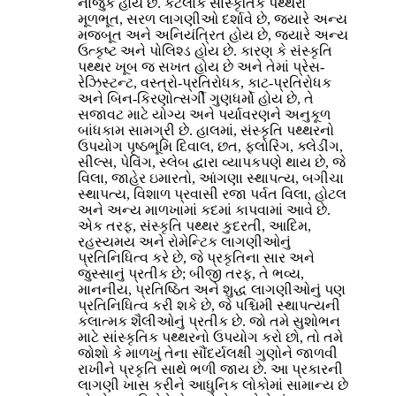
નાજુક હોય છે. કેટલાક સાંસ્કૃતિક પથ્થરો
મૂળભૂત, સરળ લાગણીઓ દર્શાવે છે, જ્યારે અન્ય
મજબૂત અને અનિયંત્રિત હોય છે, જ્યારે અન્ય
ઉત્કૃષ્ટ અને પોલિશ્ડ હોય છે. કારણ કે સંસ્કૃતિ
પથ્થર ખૂબ જ સખત હોય છે અને તેમાં પ્રેસ-
રેઝિસ્ટન્ટ, વસ્ત્રો-પ્રતિરોધક, કાટ-પ્રતિરોધક
અને બિન-કિરણોત્સર્ગી ગુણધર્મો હોય છે, તે
સજાવટ માટે યોગ્ય અને પર્યાવરણને અનુકૂળ
બાંધકામ સામગ્રી છે. હાલમાં, સંસ્કૃતિ પથ્થરનો
ઉપયોગ પૃષ્ઠભૂમિ દિવાલ, છત, ફ્લોરિંગ, ક્લેડીંગ,
સીલ્સ, પેવિંગ, સ્લેબ દ્વારા વ્યાપકપણે થાય છે, જે
વિલા, જાહેર ઇમારતો, આંગણા સ્થાપત્ય, બગીચા
સ્થાપત્ય, વિશાળ પ્રવાસી રજા પર્વત વિલા, હોટલ
અને અન્ય માળખામાં કદમાં કાપવામાં આવે છે.
એક તરફ, સંસ્કૃતિ પથ્થર કુદરતી, આદિમ,
રહસ્યમય અને રોમેન્ટિક લાગણીઓનું
પ્રતિનિધિત્વ કરે છે, જે પ્રકૃતિના સાર અને
જુસ્સાનું પ્રતીક છે; બીજી તરફ, તે ભવ્ય,
માનનીય, પ્રતિષ્ઠિત અને શુદ્ધ લાગણીઓનું પણ
પ્રતિનિધિત્વ કરી શકે છે, જે પશ્ચિમી સ્થાપત્યની
કલાત્મક શૈલીઓનું પ્રતીક છે. જો તમે સુશોભન
માટે સાંસ્કૃતિક પથ્થરનો ઉપયોગ કરો છો, તો તમે
જોશો કે માળખું તેના સૌંદર્યલક્ષી ગુણોને જાળવી
રાખીને પ્રકૃતિ સાથે ભળી જાય છે. આ પ્રકારની
લાગણી ખાસ કરીને આધુનિક લોકોમાં સામાન્ય છે