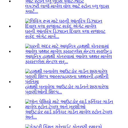
લક્ઝરી લાર્જ માર્બલ વોલ આર્ટ સ્ટોન બ્લુ લુઇસ
ક્વાર્ટ...
ઘરની આંતરિક ડિઝાઇન દિવાલ કલા સજાવટ
સફેદ એગેટ માર્બ...
આધુનિક હાથથી કોતરવામાં આવેલ પથ્થર માર્બલ
ફાયરપ્લેસ મેન્ટલ સર્...
હાથથી બનાવેલા આઉટડોર ગાર્ડનને શણગારેલા
પ્રાણીઓની શિલ્પ...
આઉટડોર યાર્ડ ફર્નિચર ગાર્ડન માર્બલ સ્ટોન ટેબલ
અને...