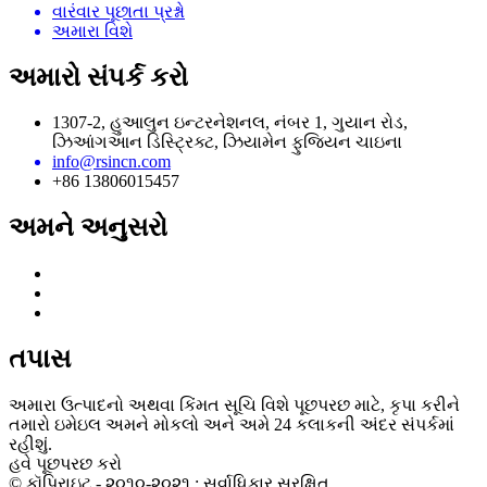
વારંવાર પૂછાતા પ્રશ્નો
અમારા વિશે
અમારો સંપર્ક કરો
1307-2, હુઆલુન ઇન્ટરનેશનલ, નંબર 1, ગુયાન રોડ,
ઝિઆંગઆન ડિસ્ટ્રિક્ટ, ઝિયામેન ફુજિયન ચાઇના
info@rsincn.com
+86 13806015457
અમને અનુસરો
તપાસ
અમારા ઉત્પાદનો અથવા કિંમત સૂચિ વિશે પૂછપરછ માટે, કૃપા કરીને
તમારો ઇમેઇલ અમને મોકલો અને અમે 24 કલાકની અંદર સંપર્કમાં
રહીશું.
હવે પૂછપરછ કરો
© કૉપિરાઇટ - ૨૦૧૦-૨૦૨૧ : સર્વાધિકાર સુરક્ષિત.