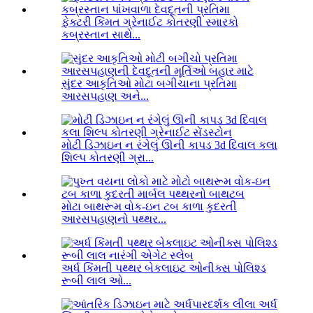
ફેક્ટરી કિંમત ગ્રેનાઈટ કોતરણી સ્મારકો
કબ્રસ્તાન સાથે...
સુંદર આકૃતિઓ મોટા બગીચાના પ્રતિમા
આરસપહાણ અને...
મોટી ડિઝાઇન ન રંગેલું ઊની કાપડ 3d દિવાલ કલા
શિલ્પ કોતરણી ગ્રા...
મોટા બાથરૂમ વોક-ઇન ટબ કાળા કુદરતી
આરસપહાણનો પથ્થર...
અર્ધ કિંમતી પથ્થર બેકલાઇટ ઓનીક્સ પોલિશ્ડ
રૂબી લાલ ઓ...