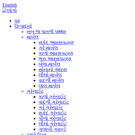
English
ઘર
ઉત્પાદનો
ખૂબ જ પાતળો પથ્થર
માર્બલ
સફેદ આરસપહાણ
ગ્રે માર્બલ
કાળો આરસપહાણ
ભૂરા આરસપહાણ
બેજ માર્બલ
સોનાનો આરસ
લીલો માર્બલ
વાદળી માર્બલ
લાલ માર્બલ
ગ્રેનાઈટ
કાળો ગ્રેનાઈટ
વાદળી ગ્રેનાઈટ
ગ્રે ગ્રેનાઈટ
સફેદ ગ્રેનાઈટ
પીળો ગ્રેનાઈટ
લીલો ગ્રેનાઈટ
ગુલાબી ગ્રાન્ટે
ટ્રાવેર્ટાઇન