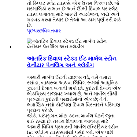
તો સ્પ્લિટ સ્લેટ ટાઇલ્સ એક ઉત્તમ વિકલ્પ છે. જે
ઘરમાલિકો સભાન છે અને ઊભી દિવાલ પર સ્લેટ
ટાઇલ લગાવવા માટે જરૂરી આયોજન, કાર્ય અને
ગડબડ કરવા તૈયાર છે તેઓ આ કામ પૂર્ણ કરી શકે
છે.
પૂછપરછ
વિગતવાર
આંતરિક દિવાલ સ્ટેક્ડ ઈંટ માર્બલ સ્ટોન
વેનીયર પેનલિંગ અને ક્લેડીંગ
અમારી માર્બલ ઈંટની ટાઇલ્સ વડે, તમે તમારા
રસોડા, બાથરૂમ અથવા લિવિંગ રૂમમાં આધુનિક
કુદરતી દેખાવ બનાવી શકો છો. કુદરતી દેખાવ એક
લોકપ્રિય સજાવટ ખ્યાલ છે, અને માર્બલ સૌથી
પ્રખ્યાત કુદરતી પથ્થરોમાંનો એક છે; તેની
લાક્ષણિક નસો કોઈપણ દિવાલ વિસ્તારને પરિમાણ
પ્રદાન કરે છે.
જોકે, પરંપરાગત મોટા કદના માર્બલ પેટર્ન જૂના
થઈ રહ્યા છે. તમારા દિવાલના આવરણ માટે
અમારી વિવિધ પ્રકારની માર્બલ ઇન્ટિરિયર સ્ટોન
ઇંટ ક્લેડીંગ ટાઇલ્સમાંથી પસંદ કરો. એક પછી