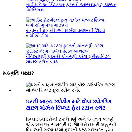
ગાર્ડ માટે આર્કિટેક્ચર કુદરતી આરસપહાણ પથ્થર
પેવેલિયન...
બહારની ધાતુની છત માર્બલ પથ્થરની શિલ્પ
બગીચો ડોમ...
વૈવિધ્યપૂર્ણ કુદરતી કોતરણી કરેલ ફ્રીસ્ટેન્ડિંગ
માર્બલ સ્ટોન બાથ...
સંસ્કૃતિ પથ્થર
ઘરની બાહ્ય ક્લેડીંગ માટે વોલ ક્લેડડિગ
ટાઇલ મોઝેક સ્પ્લિટ ફેસ સ્ટોન સ્લેટ
સ્પ્લિટ સ્લેટ તેની ટકાઉપણું અને દેખાવને કારણે
એક શાનદાર સામગ્રી છે. જો તમે તમારી બહારની
દિવાલની સજાવટમાં કુદરતી પથ્થર ઇચ્છતા હોવ