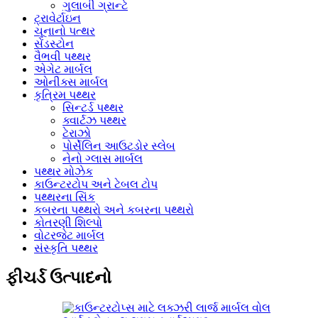
ગુલાબી ગ્રાન્ટે
ટ્રાવેર્ટાઇન
ચૂનાનો પત્થર
સેંડસ્ટોન
વૈભવી પથ્થર
એગેટ માર્બલ
ઓનીક્સ માર્બલ
કૃત્રિમ પથ્થર
સિન્ટર્ડ પથ્થર
ક્વાર્ટઝ પથ્થર
ટેરાઝો
પોર્સેલિન આઉટડોર સ્લેબ
નેનો ગ્લાસ માર્બલ
પથ્થર મોઝેક
કાઉન્ટરટોપ અને ટેબલ ટોપ
પથ્થરના સિંક
કબરના પથ્થરો અને કબરના પથ્થરો
કોતરણી શિલ્પો
વોટરજેટ માર્બલ
સંસ્કૃતિ પથ્થર
ફીચર્ડ ઉત્પાદનો