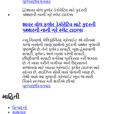
પૂછપરછ
વિગતવાર
શાવર વોલ ફ્લોર ડેકોરેટિવ માટે કુદરતી
પથ્થરની નાની ગ્રે સ્લેટ ટાઇલ્સ
ન્યૂ ગિયાલો કેલિફોર્નિયા ગ્રેનાઈટ એ ચીનમાં
કાળા નસોની ખાણ સાથેનો કુદરતી પથ્થર ગુલાબી
પૃષ્ઠભૂમિ છે. તેને ફ્લેમ્ડ સપાટી, બુશ-હેમરવાળી
સપાટી, ફ્લેમ્ડ અને બ્રશ કરેલી સપાટી,
છીણીવાળી સપાટી વગેરેમાં પ્રક્રિયા કરી શકાય
છે. તે ખાસ કરીને બગીચા અને ઉદ્યાનને
સજાવવા માટે બાહ્ય ગ્રેનાઈટ ફ્લોર ટાઇલ્સ માટે
યોગ્ય છે. રાઇઝિંગ સોર્સ પાસે પોતાની ખાણ છે,
તેથી અમે આ ગુલાબી ગ્રેનાઈટ ખૂબ જ સારી
કિંમતે સપ્લાય કરી શકીએ છીએ.
પૂછપરછ
વિગતવાર
માહિતી
ઉત્પાદનો
સમાચાર