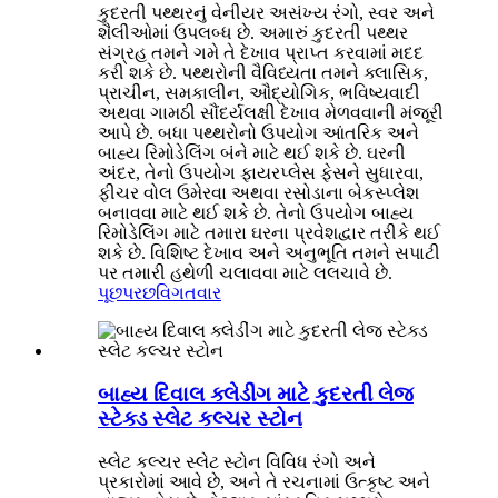
કુદરતી પથ્થરનું વેનીયર અસંખ્ય રંગો, સ્વર અને
શૈલીઓમાં ઉપલબ્ધ છે. અમારું કુદરતી પથ્થર
સંગ્રહ તમને ગમે તે દેખાવ પ્રાપ્ત કરવામાં મદદ
કરી શકે છે. પથ્થરોની વૈવિધ્યતા તમને ક્લાસિક,
પ્રાચીન, સમકાલીન, ઔદ્યોગિક, ભવિષ્યવાદી
અથવા ગામઠી સૌંદર્યલક્ષી દેખાવ મેળવવાની મંજૂરી
આપે છે. બધા પથ્થરોનો ઉપયોગ આંતરિક અને
બાહ્ય રિમોડેલિંગ બંને માટે થઈ શકે છે. ઘરની
અંદર, તેનો ઉપયોગ ફાયરપ્લેસ ફેસને સુધારવા,
ફીચર વોલ ઉમેરવા અથવા રસોડાના બેકસ્પ્લેશ
બનાવવા માટે થઈ શકે છે. તેનો ઉપયોગ બાહ્ય
રિમોડેલિંગ માટે તમારા ઘરના પ્રવેશદ્વાર તરીકે થઈ
શકે છે. વિશિષ્ટ દેખાવ અને અનુભૂતિ તમને સપાટી
પર તમારી હથેળી ચલાવવા માટે લલચાવે છે.
પૂછપરછ
વિગતવાર
બાહ્ય દિવાલ ક્લેડીંગ માટે કુદરતી લેજ
સ્ટેક્ડ સ્લેટ કલ્ચર સ્ટોન
સ્લેટ કલ્ચર સ્લેટ સ્ટોન વિવિધ રંગો અને
પ્રકારોમાં આવે છે, અને તે રચનામાં ઉત્કૃષ્ટ અને