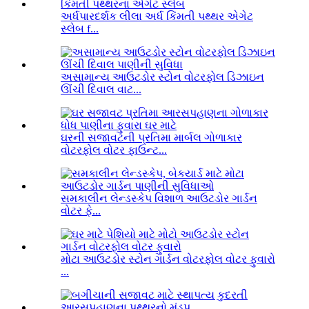
અર્ધપારદર્શક લીલા અર્ધ કિંમતી પથ્થર એગેટ
સ્લેબ f...
અસામાન્ય આઉટડોર સ્ટોન વોટરફોલ ડિઝાઇન
ઊંચી દિવાલ વાટ...
ઘરની સજાવટની પ્રતિમા માર્બલ ગોળાકાર
વોટરફોલ વોટર ફાઉન્ટ...
સમકાલીન લેન્ડસ્કેપ વિશાળ આઉટડોર ગાર્ડન
વોટર ફે...
મોટા આઉટડોર સ્ટોન ગાર્ડન વોટરફોલ વોટર ફુવારો
...