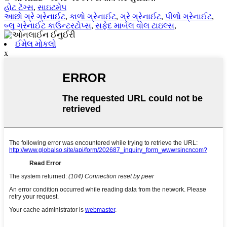
હોટ ટૅગ્સ
,
સાઇટમેપ
આછો ગ્રે ગ્રેનાઈટ
,
કાળો ગ્રેનાઈટ
,
ગ્રે ગ્રેનાઈટ
,
પીળો ગ્રેનાઈટ
,
બ્લુ ગ્રેનાઈટ કાઉન્ટરટોપ્સ
,
સફેદ માર્બલ વોલ ટાઇલ્સ
,
ઈમેલ મોકલો
x