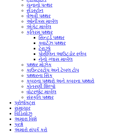
ચૂનાનો પત્થર
સેંડસ્ટોન
વૈભવી પથ્થર
ઓનીક્સ માર્બલ
એગેટ માર્બલ
કૃત્રિમ પથ્થર
સિન્ટર્ડ પથ્થર
ક્વાર્ટઝ પથ્થર
ટેરાઝો
પોર્સેલિન આઉટડોર સ્લેબ
નેનો ગ્લાસ માર્બલ
પથ્થર મોઝેક
કાઉન્ટરટોપ અને ટેબલ ટોપ
પથ્થરના સિંક
કબરના પથ્થરો અને કબરના પથ્થરો
કોતરણી શિલ્પો
વોટરજેટ માર્બલ
સંસ્કૃતિ પથ્થર
પ્રોજેક્ટ્સ
સમાચાર
વિડિયોઝ
અમારા વિશે
પ્રશ્નો
અમારો સંપર્ક કરો