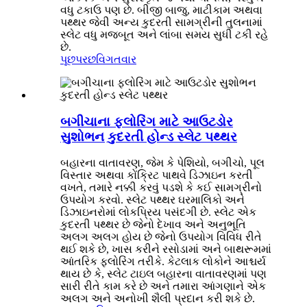
વધુ ટકાઉ પણ છે. બીજી બાજુ, માટીકામ અથવા
પથ્થર જેવી અન્ય કુદરતી સામગ્રીની તુલનામાં
સ્લેટ વધુ મજબૂત અને લાંબા સમય સુધી ટકી રહે
છે.
પૂછપરછ
વિગતવાર
બગીચાના ફ્લોરિંગ માટે આઉટડોર
સુશોભન કુદરતી હોન્ડ સ્લેટ પથ્થર
બહારના વાતાવરણ, જેમ કે પેશિયો, બગીચો, પૂલ
વિસ્તાર અથવા કોંક્રિટ પાથવે ડિઝાઇન કરતી
વખતે, તમારે નક્કી કરવું પડશે કે કઈ સામગ્રીનો
ઉપયોગ કરવો. સ્લેટ પથ્થર ઘરમાલિકો અને
ડિઝાઇનરોમાં લોકપ્રિય પસંદગી છે. સ્લેટ એક
કુદરતી પથ્થર છે જેનો દેખાવ અને અનુભૂતિ
અલગ અલગ હોય છે જેનો ઉપયોગ વિવિધ રીતે
થઈ શકે છે, ખાસ કરીને રસોડામાં અને બાથરૂમમાં
આંતરિક ફ્લોરિંગ તરીકે. કેટલાક લોકોને આશ્ચર્ય
થાય છે કે, સ્લેટ ટાઇલ બહારના વાતાવરણમાં પણ
સારી રીતે કામ કરે છે અને તમારા આંગણાને એક
અલગ અને અનોખી શૈલી પ્રદાન કરી શકે છે.