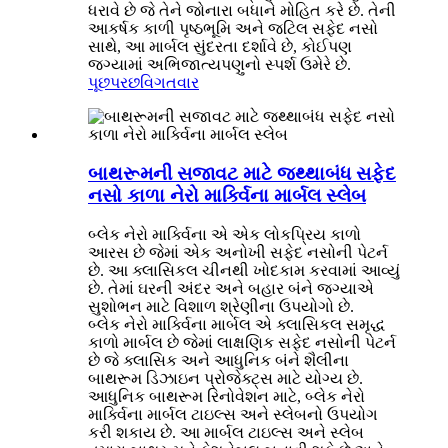
ધરાવે છે જે તેને જોનારા બધાને મોહિત કરે છે. તેની
આકર્ષક કાળી પૃષ્ઠભૂમિ અને જટિલ સફેદ નસો
સાથે, આ માર્બલ સુંદરતા દર્શાવે છે, કોઈપણ
જગ્યામાં અભિજાત્યપણુનો સ્પર્શ ઉમેરે છે.
પૂછપરછ
વિગતવાર
બાથરૂમની સજાવટ માટે જથ્થાબંધ સફેદ
નસો કાળા નેરો માર્ક્વિના માર્બલ સ્લેબ
બ્લેક નેરો માર્ક્વિના એ એક લોકપ્રિય કાળો
આરસ છે જેમાં એક અનોખી સફેદ નસોની પેટર્ન
છે. આ ક્લાસિકલ ચીનથી ખોદકામ કરવામાં આવ્યું
છે. તેમાં ઘરની અંદર અને બહાર બંને જગ્યાએ
સુશોભન માટે વિશાળ શ્રેણીના ઉપયોગો છે.
બ્લેક નેરો માર્ક્વિના માર્બલ એ ક્લાસિકલ સમૃદ્ધ
કાળો માર્બલ છે જેમાં લાક્ષણિક સફેદ નસોની પેટર્ન
છે જે ક્લાસિક અને આધુનિક બંને શૈલીના
બાથરૂમ ડિઝાઇન પ્રોજેક્ટ્સ માટે યોગ્ય છે.
આધુનિક બાથરૂમ રિનોવેશન માટે, બ્લેક નેરો
માર્ક્વિના માર્બલ ટાઇલ્સ અને સ્લેબનો ઉપયોગ
કરી શકાય છે. આ માર્બલ ટાઇલ્સ અને સ્લેબ