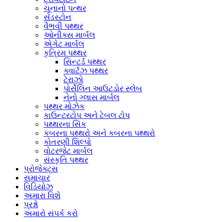
ચૂનાનો પત્થર
સેંડસ્ટોન
વૈભવી પથ્થર
ઓનીક્સ માર્બલ
એગેટ માર્બલ
કૃત્રિમ પથ્થર
સિન્ટર્ડ પથ્થર
ક્વાર્ટઝ પથ્થર
ટેરાઝો
પોર્સેલિન આઉટડોર સ્લેબ
નેનો ગ્લાસ માર્બલ
પથ્થર મોઝેક
કાઉન્ટરટોપ અને ટેબલ ટોપ
પથ્થરના સિંક
કબરના પથ્થરો અને કબરના પથ્થરો
કોતરણી શિલ્પો
વોટરજેટ માર્બલ
સંસ્કૃતિ પથ્થર
પ્રોજેક્ટ્સ
સમાચાર
વિડિયોઝ
અમારા વિશે
પ્રશ્નો
અમારો સંપર્ક કરો