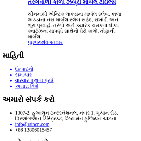
તરંગવાળી કાળી ઝેબ્રા માર્બલ ટાઇલ્સ
ચીનમાંથી એન્ટિક લાકડાના માર્બલ સ્લેબ, કાળા
લાકડાના નસ માર્બલ સ્લેબ સફેદ, રાખોડી અને
ભૂરા પ્રવાહી તરંગો અને ક્યારેક ચમકતા લીલા
ક્વાર્ટ્ઝના થાપણો સાથેનો ઘેરો કાળો, તોફાની
માર્બલ.
પૂછપરછ
વિગતવાર
માહિતી
ઉત્પાદનો
સમાચાર
વારંવાર પૂછાતા પ્રશ્નો
અમારા વિશે
અમારો સંપર્ક કરો
1307-2, હુઆલુન ઇન્ટરનેશનલ, નંબર 1, ગુયાન રોડ,
ઝિઆંગઆન ડિસ્ટ્રિક્ટ, ઝિયામેન ફુજિયન ચાઇના
info@rsincn.com
+86 13806015457