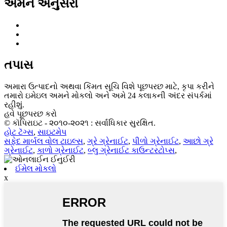
અમને અનુસરો
તપાસ
અમારા ઉત્પાદનો અથવા કિંમત સૂચિ વિશે પૂછપરછ માટે, કૃપા કરીને
તમારો ઇમેઇલ અમને મોકલો અને અમે 24 કલાકની અંદર સંપર્કમાં
રહીશું.
હવે પૂછપરછ કરો
© કૉપિરાઇટ - ૨૦૧૦-૨૦૨૧ : સર્વાધિકાર સુરક્ષિત.
હોટ ટૅગ્સ
,
સાઇટમેપ
સફેદ માર્બલ વોલ ટાઇલ્સ
,
ગ્રે ગ્રેનાઈટ
,
પીળો ગ્રેનાઈટ
,
આછો ગ્રે
ગ્રેનાઈટ
,
કાળો ગ્રેનાઈટ
,
બ્લુ ગ્રેનાઈટ કાઉન્ટરટોપ્સ
,
ઈમેલ મોકલો
x