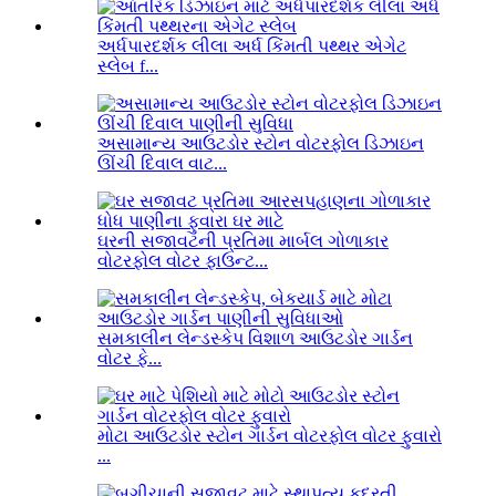
અર્ધપારદર્શક લીલા અર્ધ કિંમતી પથ્થર એગેટ
સ્લેબ f...
અસામાન્ય આઉટડોર સ્ટોન વોટરફોલ ડિઝાઇન
ઊંચી દિવાલ વાટ...
ઘરની સજાવટની પ્રતિમા માર્બલ ગોળાકાર
વોટરફોલ વોટર ફાઉન્ટ...
સમકાલીન લેન્ડસ્કેપ વિશાળ આઉટડોર ગાર્ડન
વોટર ફે...
મોટા આઉટડોર સ્ટોન ગાર્ડન વોટરફોલ વોટર ફુવારો
...