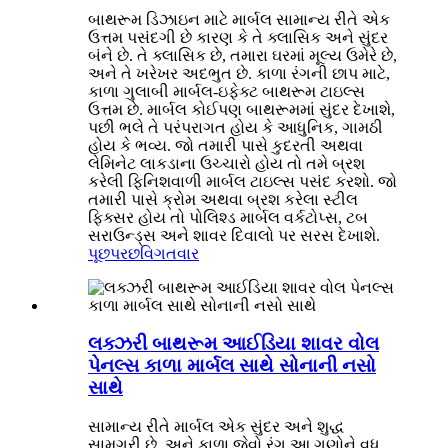
બાથરૂમ ડિઝાઇન માટે માર્બલ સામાન્ય રીતે એક
ઉત્તમ પસંદગી છે કારણ કે તે ક્લાસિક અને સુંદર
બંને છે. તે ક્લાસિક છે, તમારા ઘરમાં મૂલ્ય ઉમેરે છે,
અને તે ખરેખર અદભુત છે. કાળા રંગની છાપ માટે,
કાળા ગુલાબી માર્બલ-ઇફેક્ટ બાથરૂમ ટાઇલ્સ
ઉત્તમ છે. માર્બલ કોઈપણ બાથરૂમમાં સુંદર દેખાશે,
પછી ભલે તે પરંપરાગત હોય કે આધુનિક, ગામઠી
હોય કે ભવ્ય. જો તમારી પાસે કુદરતી અથવા
લેમિનેટ લાકડાના ઉચ્ચારો હોય તો તમે બ્રશ
કરેલી ફિનિશવાળી માર્બલ ટાઇલ્સ પસંદ કરશો. જો
તમારી પાસે ક્રોમ અથવા બ્રશ કરેલા સ્ટીલ
ફિક્સર હોય તો પોલિશ્ડ માર્બલ વર્કટોપ્સ, ટબ
સરાઉન્ડ્સ અને શાવર દિવાલો પર સરસ દેખાશે.
પૂછપરછ
વિગતવાર
લક્ઝરી બાથરૂમ આઈડિયા શાવર વોલ
પેનલ્સ કાળા માર્બલ સાથે સોનાની નસો
સાથે
સામાન્ય રીતે માર્બલ એક સુંદર અને શુદ્ધ
સામગ્રી છે, અને કાળા જેવો રંગ આ ગુણોને વધુ