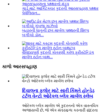
ગાર્ડ માટે આર્કિટેક્ચર કુદરતી આરસપહાણ પથ્થર
પેવેલિયન...
બહારની ધાતુની છત માર્બલ પથ્થરની શિલ્પ
બગીચો ડોમ...
વૈવિધ્યપૂર્ણ કુદરતી કોતરણી કરેલ ફ્રીસ્ટેન્ડિંગ
માર્બલ સ્ટોન બાથ...
કાળો આરસપહાણ
દિવાલના ફ્લોર માટે સારી કિંમતે હોન્ડેડ
ટર્ટલ વેન્ટો ઓરેકલ બ્લેક માર્બલ સ્લેબ
ઓરેકલ બ્લેક માર્બલ એ કુદરતનો એક વાસ્તવિક
અજાયબી છે, જે એક મંત્રમુગ્ધ કરનારી સુંદરતા