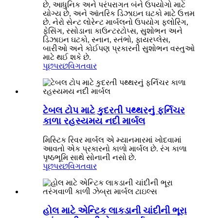
છે, આધુનિક અને પરંપરાગત બંને ઉપયોગો માટે
યોગ્ય છે, અને આંતરિક ડિઝાઇન ઘટકો માટે ઉત્તમ
છે. નેરો સેન્ટ લોરેન્ટ માર્બલનો ઉપયોગ ફ્લોરિંગ,
ફેસિંગ, રસોડાના કાઉન્ટરટોપ્સ, સુશોભન અને
ડિઝાઇન ઘટકો, સ્નાન, સ્તંભો, ફાયરપ્લેસ,
બારીઓ અને કોઈપણ પ્રકારની સુશોભન વસ્તુઓ
માટે થઈ શકે છે.
પૂછપરછ
વિગતવાર
ટેબલ ટોપ માટે કુદરતી પથ્થરનું ફર્નિચર
કાળા રહસ્યમય નદી માર્બલ
મિસ્ટિક રિવર માર્બલ એ મ્યાનમારમાં ખોદવામાં
આવતો એક પ્રકારનો કાળો માર્બલ છે. રંગ કાળા
પૃષ્ઠભૂમિ સાથે સોનાની નસો છે.
પૂછપરછ
વિગતવાર
હોલ માટે એન્ટિક લાકડાની ચાંદીની ભૂરા