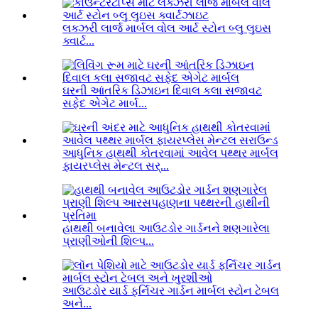
લક્ઝરી લાર્જ માર્બલ વોલ આર્ટ સ્ટોન બ્લુ લુઇસ
ક્વાર્ટ...
ઘરની આંતરિક ડિઝાઇન દિવાલ કલા સજાવટ
સફેદ એગેટ માર્બ...
આધુનિક હાથથી કોતરવામાં આવેલ પથ્થર માર્બલ
ફાયરપ્લેસ મેન્ટલ સર્...
હાથથી બનાવેલા આઉટડોર ગાર્ડનને શણગારેલા
પ્રાણીઓની શિલ્પ...
આઉટડોર યાર્ડ ફર્નિચર ગાર્ડન માર્બલ સ્ટોન ટેબલ
અને...