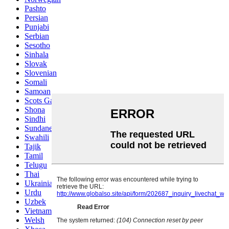
Pashto
Persian
Punjabi
Serbian
Sesotho
Sinhala
Slovak
Slovenian
Somali
Samoan
Scots Gaelic
Shona
Sindhi
Sundanese
Swahili
Tajik
Tamil
Telugu
Thai
Ukrainian
Urdu
Uzbek
Vietnamese
Welsh