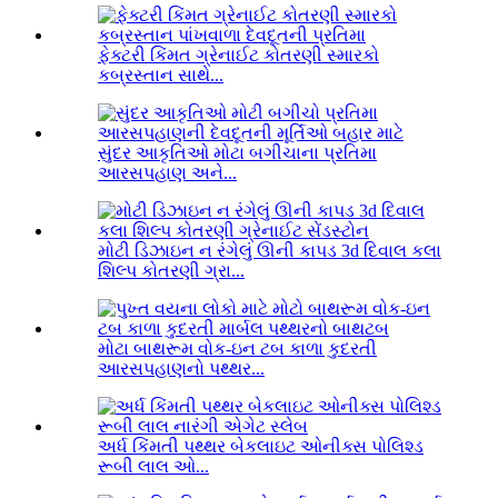
ફેક્ટરી કિંમત ગ્રેનાઈટ કોતરણી સ્મારકો
કબ્રસ્તાન સાથે...
સુંદર આકૃતિઓ મોટા બગીચાના પ્રતિમા
આરસપહાણ અને...
મોટી ડિઝાઇન ન રંગેલું ઊની કાપડ 3d દિવાલ કલા
શિલ્પ કોતરણી ગ્રા...
મોટા બાથરૂમ વોક-ઇન ટબ કાળા કુદરતી
આરસપહાણનો પથ્થર...
અર્ધ કિંમતી પથ્થર બેકલાઇટ ઓનીક્સ પોલિશ્ડ
રૂબી લાલ ઓ...