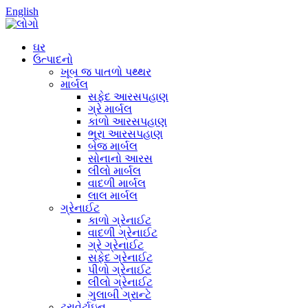
English
ઘર
ઉત્પાદનો
ખૂબ જ પાતળો પથ્થર
માર્બલ
સફેદ આરસપહાણ
ગ્રે માર્બલ
કાળો આરસપહાણ
ભૂરા આરસપહાણ
બેજ માર્બલ
સોનાનો આરસ
લીલો માર્બલ
વાદળી માર્બલ
લાલ માર્બલ
ગ્રેનાઈટ
કાળો ગ્રેનાઈટ
વાદળી ગ્રેનાઈટ
ગ્રે ગ્રેનાઈટ
સફેદ ગ્રેનાઈટ
પીળો ગ્રેનાઈટ
લીલો ગ્રેનાઈટ
ગુલાબી ગ્રાન્ટે
ટ્રાવેર્ટાઇન