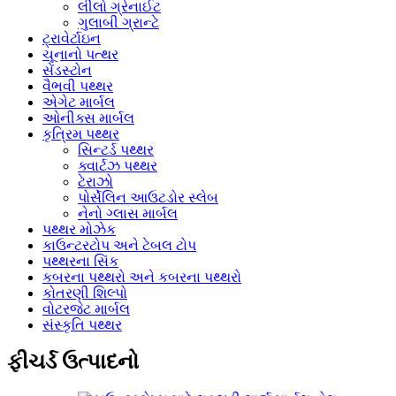
લીલો ગ્રેનાઈટ
ગુલાબી ગ્રાન્ટે
ટ્રાવેર્ટાઇન
ચૂનાનો પત્થર
સેંડસ્ટોન
વૈભવી પથ્થર
એગેટ માર્બલ
ઓનીક્સ માર્બલ
કૃત્રિમ પથ્થર
સિન્ટર્ડ પથ્થર
ક્વાર્ટઝ પથ્થર
ટેરાઝો
પોર્સેલિન આઉટડોર સ્લેબ
નેનો ગ્લાસ માર્બલ
પથ્થર મોઝેક
કાઉન્ટરટોપ અને ટેબલ ટોપ
પથ્થરના સિંક
કબરના પથ્થરો અને કબરના પથ્થરો
કોતરણી શિલ્પો
વોટરજેટ માર્બલ
સંસ્કૃતિ પથ્થર
ફીચર્ડ ઉત્પાદનો