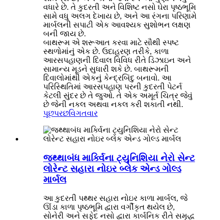
વધારે છે. તે કુદરતી અને વિશિષ્ટ નસો ઘેરા પૃષ્ઠભૂમિ
સામે વધુ અલગ દેખાય છે, અને આ રંગના પરિણામે
માર્બલની સપાટી એક આવશ્યક સુશોભન લક્ષણ
બની જાય છે.
બાથરૂમ એ શરૂઆત કરવા માટે સૌથી સ્પષ્ટ
સ્થળોમાંનું એક છે. ઉદાહરણ તરીકે, કાળા
આરસપહાણની દિવાલ વિવિધ રીતે ડિઝાઇન અને
સામાન્ય મૂડને સુધારી શકે છે. બાથરૂમની
દિવાલોમાંથી એકનું કેન્દ્રબિંદુ બનાવો. આ
પરિસ્થિતિમાં આરસપહાણ પરની કુદરતી પેટર્ન
કેટલી સુંદર છે તે જુઓ. તે એક અમૂર્ત ચિત્ર જેવું
છે જેની નકલ અથવા નકલ કરી શકાતી નથી.
પૂછપરછ
વિગતવાર
જથ્થાબંધ માર્ક્વિના ટ્યુનિશિયા નેરો સેન્ટ
લોરેન્ટ સહારા નોઇર બ્લેક એન્ડ ગોલ્ડ
માર્બલ
આ કુદરતી પથ્થર સહારા નોઇર કાળા માર્બલ, જે
ઊંડા કાળા પૃષ્ઠભૂમિ દ્વારા વર્ગીકૃત થયેલ છે,
સોનેરી અને સફેદ નસો દ્વારા કાર્બનિક રીતે સમૃદ્ધ