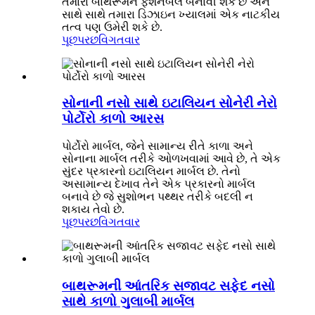
તમારા બાથરૂમને ફેશનેબલ બનાવી શકે છે અને
સાથે સાથે તમારા ડિઝાઇન ખ્યાલમાં એક નાટકીય
તત્વ પણ ઉમેરી શકે છે.
પૂછપરછ
વિગતવાર
સોનાની નસો સાથે ઇટાલિયન સોનેરી નેરો
પોર્ટોરો કાળો આરસ
પોર્ટોરો માર્બલ, જેને સામાન્ય રીતે કાળા અને
સોનાના માર્બલ તરીકે ઓળખવામાં આવે છે, તે એક
સુંદર પ્રકારનો ઇટાલિયન માર્બલ છે. તેનો
અસામાન્ય દેખાવ તેને એક પ્રકારનો માર્બલ
બનાવે છે જે સુશોભન પથ્થર તરીકે બદલી ન
શકાય તેવો છે.
પૂછપરછ
વિગતવાર
બાથરૂમની આંતરિક સજાવટ સફેદ નસો
સાથે કાળો ગુલાબી માર્બલ