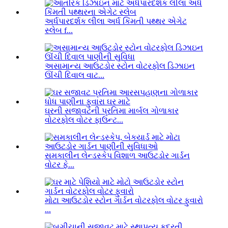
અર્ધપારદર્શક લીલા અર્ધ કિંમતી પથ્થર એગેટ
સ્લેબ f...
અસામાન્ય આઉટડોર સ્ટોન વોટરફોલ ડિઝાઇન
ઊંચી દિવાલ વાટ...
ઘરની સજાવટની પ્રતિમા માર્બલ ગોળાકાર
વોટરફોલ વોટર ફાઉન્ટ...
સમકાલીન લેન્ડસ્કેપ વિશાળ આઉટડોર ગાર્ડન
વોટર ફે...
મોટા આઉટડોર સ્ટોન ગાર્ડન વોટરફોલ વોટર ફુવારો
...