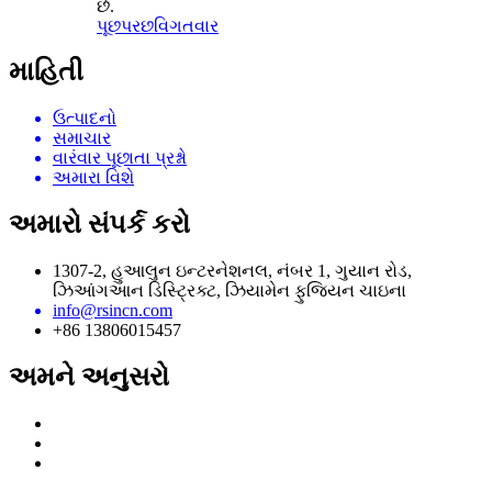
છે.
પૂછપરછ
વિગતવાર
માહિતી
ઉત્પાદનો
સમાચાર
વારંવાર પૂછાતા પ્રશ્નો
અમારા વિશે
અમારો સંપર્ક કરો
1307-2, હુઆલુન ઇન્ટરનેશનલ, નંબર 1, ગુયાન રોડ,
ઝિઆંગઆન ડિસ્ટ્રિક્ટ, ઝિયામેન ફુજિયન ચાઇના
info@rsincn.com
+86 13806015457
અમને અનુસરો