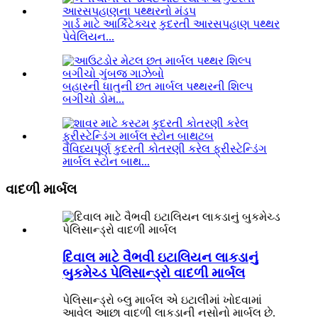
ગાર્ડ માટે આર્કિટેક્ચર કુદરતી આરસપહાણ પથ્થર
પેવેલિયન...
બહારની ધાતુની છત માર્બલ પથ્થરની શિલ્પ
બગીચો ડોમ...
વૈવિધ્યપૂર્ણ કુદરતી કોતરણી કરેલ ફ્રીસ્ટેન્ડિંગ
માર્બલ સ્ટોન બાથ...
વાદળી માર્બલ
દિવાલ માટે વૈભવી ઇટાલિયન લાકડાનું
બુકમેચ્ડ પેલિસાન્ડ્રો વાદળી માર્બલ
પેલિસાન્ડ્રો બ્લુ માર્બલ એ ઇટાલીમાં ખોદવામાં
આવેલ આછા વાદળી લાકડાની નસોનો માર્બલ છે.