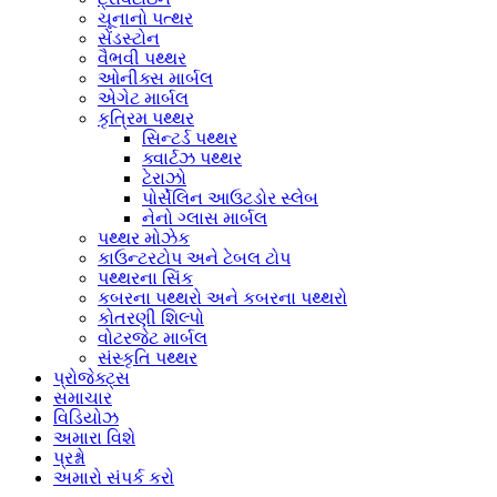
ચૂનાનો પત્થર
સેંડસ્ટોન
વૈભવી પથ્થર
ઓનીક્સ માર્બલ
એગેટ માર્બલ
કૃત્રિમ પથ્થર
સિન્ટર્ડ પથ્થર
ક્વાર્ટઝ પથ્થર
ટેરાઝો
પોર્સેલિન આઉટડોર સ્લેબ
નેનો ગ્લાસ માર્બલ
પથ્થર મોઝેક
કાઉન્ટરટોપ અને ટેબલ ટોપ
પથ્થરના સિંક
કબરના પથ્થરો અને કબરના પથ્થરો
કોતરણી શિલ્પો
વોટરજેટ માર્બલ
સંસ્કૃતિ પથ્થર
પ્રોજેક્ટ્સ
સમાચાર
વિડિયોઝ
અમારા વિશે
પ્રશ્નો
અમારો સંપર્ક કરો