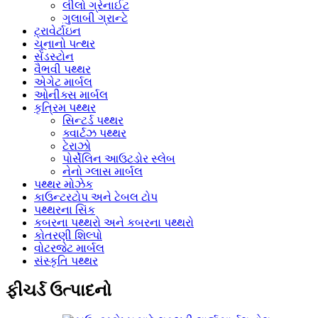
લીલો ગ્રેનાઈટ
ગુલાબી ગ્રાન્ટે
ટ્રાવેર્ટાઇન
ચૂનાનો પત્થર
સેંડસ્ટોન
વૈભવી પથ્થર
એગેટ માર્બલ
ઓનીક્સ માર્બલ
કૃત્રિમ પથ્થર
સિન્ટર્ડ પથ્થર
ક્વાર્ટઝ પથ્થર
ટેરાઝો
પોર્સેલિન આઉટડોર સ્લેબ
નેનો ગ્લાસ માર્બલ
પથ્થર મોઝેક
કાઉન્ટરટોપ અને ટેબલ ટોપ
પથ્થરના સિંક
કબરના પથ્થરો અને કબરના પથ્થરો
કોતરણી શિલ્પો
વોટરજેટ માર્બલ
સંસ્કૃતિ પથ્થર
ફીચર્ડ ઉત્પાદનો