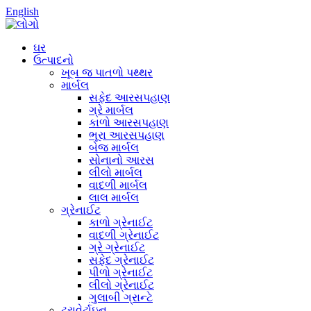
English
ઘર
ઉત્પાદનો
ખૂબ જ પાતળો પથ્થર
માર્બલ
સફેદ આરસપહાણ
ગ્રે માર્બલ
કાળો આરસપહાણ
ભૂરા આરસપહાણ
બેજ માર્બલ
સોનાનો આરસ
લીલો માર્બલ
વાદળી માર્બલ
લાલ માર્બલ
ગ્રેનાઈટ
કાળો ગ્રેનાઈટ
વાદળી ગ્રેનાઈટ
ગ્રે ગ્રેનાઈટ
સફેદ ગ્રેનાઈટ
પીળો ગ્રેનાઈટ
લીલો ગ્રેનાઈટ
ગુલાબી ગ્રાન્ટે
ટ્રાવેર્ટાઇન