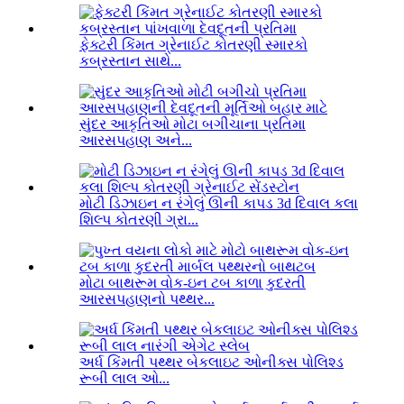
ફેક્ટરી કિંમત ગ્રેનાઈટ કોતરણી સ્મારકો
કબ્રસ્તાન સાથે...
સુંદર આકૃતિઓ મોટા બગીચાના પ્રતિમા
આરસપહાણ અને...
મોટી ડિઝાઇન ન રંગેલું ઊની કાપડ 3d દિવાલ કલા
શિલ્પ કોતરણી ગ્રા...
મોટા બાથરૂમ વોક-ઇન ટબ કાળા કુદરતી
આરસપહાણનો પથ્થર...
અર્ધ કિંમતી પથ્થર બેકલાઇટ ઓનીક્સ પોલિશ્ડ
રૂબી લાલ ઓ...