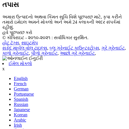
તપાસ
અમારા ઉત્પાદનો અથવા કિંમત સૂચિ વિશે પૂછપરછ માટે, કૃપા કરીને
તમારો ઇમેઇલ અમને મોકલો અને અમે 24 કલાકની અંદર સંપર્કમાં
રહીશું.
હવે પૂછપરછ કરો
© કૉપિરાઇટ - ૨૦૧૦-૨૦૨૧ : સર્વાધિકાર સુરક્ષિત.
હોટ ટૅગ્સ
,
સાઇટમેપ
સફેદ માર્બલ વોલ ટાઇલ્સ
,
બ્લુ ગ્રેનાઈટ કાઉન્ટરટોપ્સ
,
ગ્રે ગ્રેનાઈટ
,
કાળો ગ્રેનાઈટ
,
પીળો ગ્રેનાઈટ
,
આછો ગ્રે ગ્રેનાઈટ
,
ઈમેલ મોકલો
x
English
French
German
Portuguese
Spanish
Russian
Japanese
Korean
Arabic
Irish