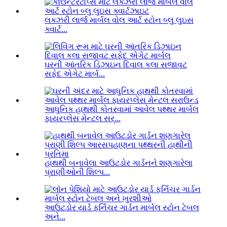
લક્ઝરી લાર્જ માર્બલ વોલ આર્ટ સ્ટોન બ્લુ લુઇસ
ક્વાર્ટ...
ઘરની આંતરિક ડિઝાઇન દિવાલ કલા સજાવટ
સફેદ એગેટ માર્બ...
આધુનિક હાથથી કોતરવામાં આવેલ પથ્થર માર્બલ
ફાયરપ્લેસ મેન્ટલ સર્...
હાથથી બનાવેલા આઉટડોર ગાર્ડનને શણગારેલા
પ્રાણીઓની શિલ્પ...
આઉટડોર યાર્ડ ફર્નિચર ગાર્ડન માર્બલ સ્ટોન ટેબલ
અને...