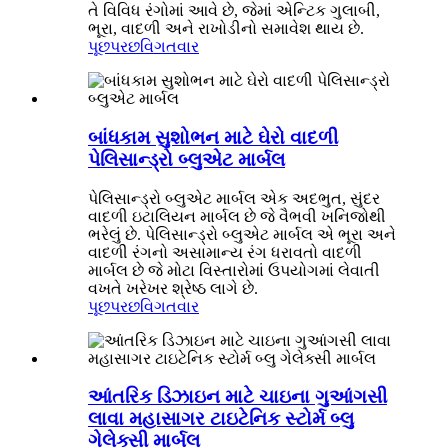
તે વિવિધ રંગોમાં આવે છે, જેમાં એન્ટિક ગુલાબી,
ભૂરા, વાદળી અને રાખોડીનો સમાવેશ થાય છે.
પૂછપરછ
વિગતવાર
બાંધકામ સુશોભન માટે ઘેરો વાદળી
પેલિસાન્ડ્રો બ્લુએટ માર્બલ
પેલિસાન્ડ્રો બ્લુએટ માર્બલ એક અદભુત, સુંદર
વાદળી ઇટાલિયન માર્બલ છે જે વૈભવી ખનિજોથી
ભરેલું છે. પેલિસાન્ડ્રો બ્લુએટ માર્બલ એ ભૂરા અને
વાદળી રંગનો અસામાન્ય રંગ ધરાવતો વાદળી
માર્બલ છે જે મોટા વિસ્તારોમાં ઉપયોગમાં લેવાતી
વખતે ખરેખર શ્રેષ્ઠ લાગે છે.
પૂછપરછ
વિગતવાર
આંતરિક ડિઝાઇન માટે ચાઇના ગુઆંગસી
લાવા મહાસાગર ટાઇટેનિક સ્ટોર્મ બ્લુ
ગેલેક્સી માર્બલ