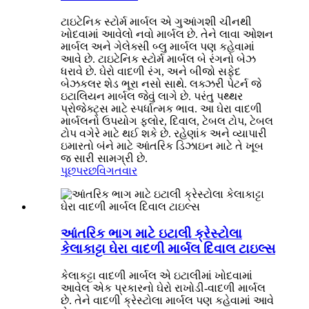
ટાઇટેનિક સ્ટોર્મ માર્બલ એ ગુઆંગશી ચીનથી
ખોદવામાં આવેલો નવો માર્બલ છે. તેને લાવા ઓશન
માર્બલ અને ગેલેક્સી બ્લુ માર્બલ પણ કહેવામાં
આવે છે. ટાઇટેનિક સ્ટોર્મ માર્બલ બે રંગનો બેઝ
ધરાવે છે. ઘેરો વાદળી રંગ, અને બીજો સફેદ
બેઝકલર શેડ ભૂરા નસો સાથે. લક્ઝરી પેટર્ન જે
ઇટાલિયન માર્બલ જેવું લાગે છે. પરંતુ પથ્થર
પ્રોજેક્ટ્સ માટે સ્પર્ધાત્મક ભાવ. આ ઘેરા વાદળી
માર્બલનો ઉપયોગ ફ્લોર, દિવાલ, ટેબલ ટોપ, ટેબલ
ટોપ વગેરે માટે થઈ શકે છે. રહેણાંક અને વ્યાપારી
ઇમારતો બંને માટે આંતરિક ડિઝાઇન માટે તે ખૂબ
જ સારી સામગ્રી છે.
પૂછપરછ
વિગતવાર
આંતરિક ભાગ માટે ઇટાલી ક્રેસ્ટોલા
કેલાકાટ્ટા ઘેરા વાદળી માર્બલ દિવાલ ટાઇલ્સ
કેલાકટ્ટા વાદળી માર્બલ એ ઇટાલીમાં ખોદવામાં
આવેલ એક પ્રકારનો ઘેરો રાખોડી-વાદળી માર્બલ
છે. તેને વાદળી ક્રેસ્ટોલા માર્બલ પણ કહેવામાં આવે