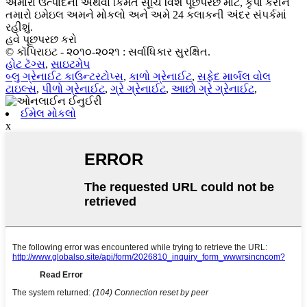
અમારા ઉત્પાદનો અથવા કિંમત સૂચિ વિશે પૂછપરછ માટે, કૃપા કરીને
તમારો ઇમેઇલ અમને મોકલો અને અમે 24 કલાકની અંદર સંપર્કમાં
રહીશું.
હવે પૂછપરછ કરો
© કૉપિરાઇટ - ૨૦૧૦-૨૦૨૧ : સર્વાધિકાર સુરક્ષિત.
હોટ ટૅગ્સ
,
સાઇટમેપ
બ્લુ ગ્રેનાઈટ કાઉન્ટરટોપ્સ
,
કાળો ગ્રેનાઈટ
,
સફેદ માર્બલ વોલ
ટાઇલ્સ
,
પીળો ગ્રેનાઈટ
,
ગ્રે ગ્રેનાઈટ
,
આછો ગ્રે ગ્રેનાઈટ
,
ઈમેલ મોકલો
x