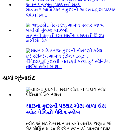
ગાર્ડ માટે આર્કિટેક્ચર કુદરતી આરસપહાણ પથ્થર
પેવેલિયન...
બહારની ધાતુની છત માર્બલ પથ્થરની શિલ્પ
બગીચો ડોમ...
વૈવિધ્યપૂર્ણ કુદરતી કોતરણી કરેલ ફ્રીસ્ટેન્ડિંગ
માર્બલ સ્ટોન બાથ...
કાળો ગ્રેનાઈટ
ચાઇના કુદરતી પથ્થર મોટા કાળા ઘેરા
સ્લેટ પેશિયો પેવિંગ સ્લેબ
સ્લેટ એ મેટ ટેક્સચર ધરાવતો બારીક દાણાવાળો
મેટામોર્ફિક ખડક છે જે સરળતાથી પાતળા સપાટ