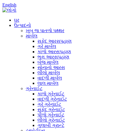
English
ઘર
ઉત્પાદનો
ખૂબ જ પાતળો પથ્થર
માર્બલ
સફેદ આરસપહાણ
ગ્રે માર્બલ
કાળો આરસપહાણ
ભૂરા આરસપહાણ
બેજ માર્બલ
સોનાનો આરસ
લીલો માર્બલ
વાદળી માર્બલ
લાલ માર્બલ
ગ્રેનાઈટ
કાળો ગ્રેનાઈટ
વાદળી ગ્રેનાઈટ
ગ્રે ગ્રેનાઈટ
સફેદ ગ્રેનાઈટ
પીળો ગ્રેનાઈટ
લીલો ગ્રેનાઈટ
ગુલાબી ગ્રાન્ટે
ટ્રાવેર્ટાઇન