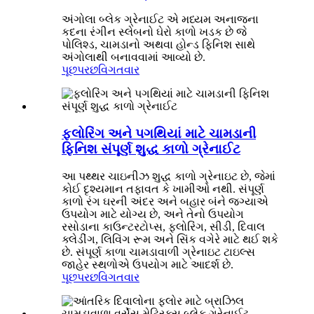
અંગોલા બ્લેક ગ્રેનાઈટ એ મધ્યમ અનાજના
કદના રંગીન સ્લેબનો ઘેરો કાળો ખડક છે જે
પોલિશ્ડ, ચામડાનો અથવા હોન્ડ ફિનિશ સાથે
અંગોલાથી બનાવવામાં આવ્યો છે.
પૂછપરછ
વિગતવાર
ફ્લોરિંગ અને પગથિયાં માટે ચામડાની
ફિનિશ સંપૂર્ણ શુદ્ધ કાળો ગ્રેનાઈટ
આ પથ્થર ચાઇનીઝ શુદ્ધ કાળો ગ્રેનાઇટ છે, જેમાં
કોઈ દૃશ્યમાન તફાવત કે ખામીઓ નથી. સંપૂર્ણ
કાળો રંગ ઘરની અંદર અને બહાર બંને જગ્યાએ
ઉપયોગ માટે યોગ્ય છે, અને તેનો ઉપયોગ
રસોડાના કાઉન્ટરટોપ્સ, ફ્લોરિંગ, સીડી, દિવાલ
ક્લેડીંગ, લિવિંગ રૂમ અને સિંક વગેરે માટે થઈ શકે
છે. સંપૂર્ણ કાળા ચામડાવાળી ગ્રેનાઇટ ટાઇલ્સ
જાહેર સ્થળોએ ઉપયોગ માટે આદર્શ છે.
પૂછપરછ
વિગતવાર