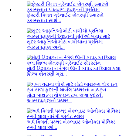
ફેક્ટરી કિંમત ગ્રેનાઈટ કોતરણી સ્મારકો
કબ્રસ્તાન સાથે...
સુંદર આકૃતિઓ મોટા બગીચાના પ્રતિમા
આરસપહાણ અને...
મોટી ડિઝાઇન ન રંગેલું ઊની કાપડ 3d દિવાલ કલા
શિલ્પ કોતરણી ગ્રા...
મોટા બાથરૂમ વોક-ઇન ટબ કાળા કુદરતી
આરસપહાણનો પથ્થર...
અર્ધ કિંમતી પથ્થર બેકલાઇટ ઓનીક્સ પોલિશ્ડ
રૂબી લાલ ઓ...