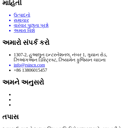
માહિતી
ઉત્પાદનો
સમાચાર
વારંવાર પૂછાતા પ્રશ્નો
અમારા વિશે
અમારો સંપર્ક કરો
1307-2, હુઆલુન ઇન્ટરનેશનલ, નંબર 1, ગુયાન રોડ,
ઝિઆંગઆન ડિસ્ટ્રિક્ટ, ઝિયામેન ફુજિયન ચાઇના
info@rsincn.com
+86 13806015457
અમને અનુસરો
તપાસ