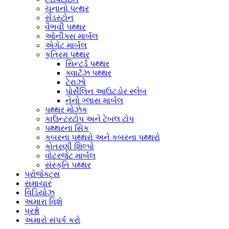
ચૂનાનો પત્થર
સેંડસ્ટોન
વૈભવી પથ્થર
ઓનીક્સ માર્બલ
એગેટ માર્બલ
કૃત્રિમ પથ્થર
સિન્ટર્ડ પથ્થર
ક્વાર્ટઝ પથ્થર
ટેરાઝો
પોર્સેલિન આઉટડોર સ્લેબ
નેનો ગ્લાસ માર્બલ
પથ્થર મોઝેક
કાઉન્ટરટોપ અને ટેબલ ટોપ
પથ્થરના સિંક
કબરના પથ્થરો અને કબરના પથ્થરો
કોતરણી શિલ્પો
વોટરજેટ માર્બલ
સંસ્કૃતિ પથ્થર
પ્રોજેક્ટ્સ
સમાચાર
વિડિયોઝ
અમારા વિશે
પ્રશ્નો
અમારો સંપર્ક કરો