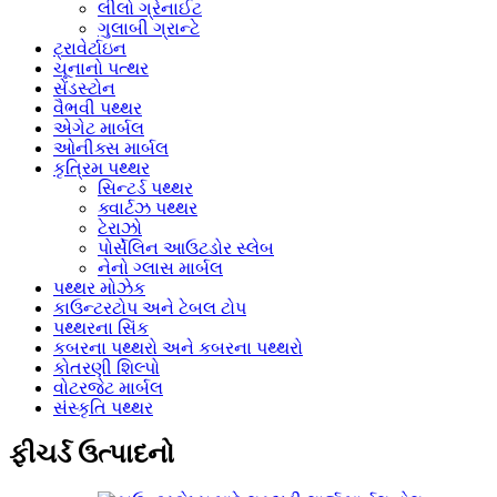
લીલો ગ્રેનાઈટ
ગુલાબી ગ્રાન્ટે
ટ્રાવેર્ટાઇન
ચૂનાનો પત્થર
સેંડસ્ટોન
વૈભવી પથ્થર
એગેટ માર્બલ
ઓનીક્સ માર્બલ
કૃત્રિમ પથ્થર
સિન્ટર્ડ પથ્થર
ક્વાર્ટઝ પથ્થર
ટેરાઝો
પોર્સેલિન આઉટડોર સ્લેબ
નેનો ગ્લાસ માર્બલ
પથ્થર મોઝેક
કાઉન્ટરટોપ અને ટેબલ ટોપ
પથ્થરના સિંક
કબરના પથ્થરો અને કબરના પથ્થરો
કોતરણી શિલ્પો
વોટરજેટ માર્બલ
સંસ્કૃતિ પથ્થર
ફીચર્ડ ઉત્પાદનો