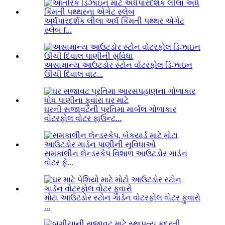
અર્ધપારદર્શક લીલા અર્ધ કિંમતી પથ્થર એગેટ
સ્લેબ f...
અસામાન્ય આઉટડોર સ્ટોન વોટરફોલ ડિઝાઇન
ઊંચી દિવાલ વાટ...
ઘરની સજાવટની પ્રતિમા માર્બલ ગોળાકાર
વોટરફોલ વોટર ફાઉન્ટ...
સમકાલીન લેન્ડસ્કેપ વિશાળ આઉટડોર ગાર્ડન
વોટર ફે...
મોટા આઉટડોર સ્ટોન ગાર્ડન વોટરફોલ વોટર ફુવારો
...