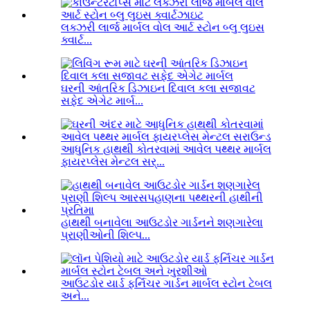
લક્ઝરી લાર્જ માર્બલ વોલ આર્ટ સ્ટોન બ્લુ લુઇસ
ક્વાર્ટ...
ઘરની આંતરિક ડિઝાઇન દિવાલ કલા સજાવટ
સફેદ એગેટ માર્બ...
આધુનિક હાથથી કોતરવામાં આવેલ પથ્થર માર્બલ
ફાયરપ્લેસ મેન્ટલ સર્...
હાથથી બનાવેલા આઉટડોર ગાર્ડનને શણગારેલા
પ્રાણીઓની શિલ્પ...
આઉટડોર યાર્ડ ફર્નિચર ગાર્ડન માર્બલ સ્ટોન ટેબલ
અને...