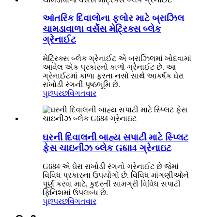
આંતરિક દિવાલોના ફ્લોર માટે બ્રાઝિલ
ચામડાવાળા વર્સેસ મેટ્રિક્સ બ્લેક
ગ્રેનાઈટ
મેટ્રિક્સ બ્લેક ગ્રેનાઈટ એ બ્રાઝિલમાં ખોદવામાં
આવેલ એક પ્રકારનો કાળો ગ્રેનાઈટ છે. આ
ગ્રેનાઈટમાં કાળા ફરતા નસો સાથે આકર્ષક ઘેરા
રાખોડી રંગની પૃષ્ઠભૂમિ છે.
પૂછપરછ
વિગતવાર
ઘરની દિવાલની બાહ્ય સપાટી માટે સ્પ્લિટ
ફેસ ચાઇનીઝ બ્લેક G684 ગ્રેનાઇટ
G684 એ ઘેરા રાખોડી રંગનો ગ્રેનાઈટ છે જેમાં
વિવિધ પ્રકારના ઉપયોગો છે. વિવિધ માંગણીઓને
પૂર્ણ કરવા માટે, કુદરતી સામગ્રી વિવિધ સપાટી
ફિનિશમાં ઉપલબ્ધ છે.
પૂછપરછ
વિગતવાર