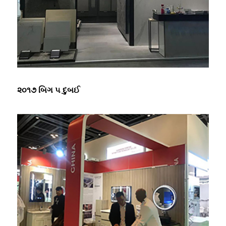
૨૦૧૭ બિગ ૫ દુબઈ