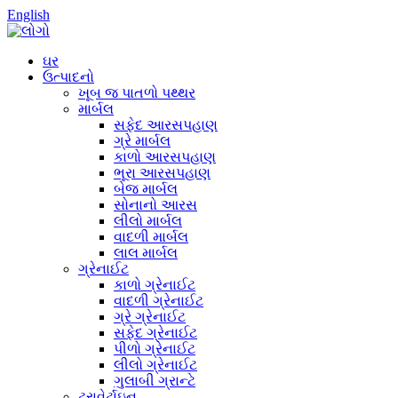
English
ઘર
ઉત્પાદનો
ખૂબ જ પાતળો પથ્થર
માર્બલ
સફેદ આરસપહાણ
ગ્રે માર્બલ
કાળો આરસપહાણ
ભૂરા આરસપહાણ
બેજ માર્બલ
સોનાનો આરસ
લીલો માર્બલ
વાદળી માર્બલ
લાલ માર્બલ
ગ્રેનાઈટ
કાળો ગ્રેનાઈટ
વાદળી ગ્રેનાઈટ
ગ્રે ગ્રેનાઈટ
સફેદ ગ્રેનાઈટ
પીળો ગ્રેનાઈટ
લીલો ગ્રેનાઈટ
ગુલાબી ગ્રાન્ટે
ટ્રાવેર્ટાઇન