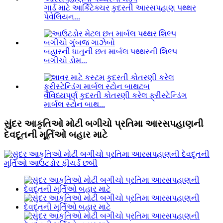
ગાર્ડ માટે આર્કિટેક્ચર કુદરતી આરસપહાણ પથ્થર
પેવેલિયન...
બહારની ધાતુની છત માર્બલ પથ્થરની શિલ્પ
બગીચો ડોમ...
વૈવિધ્યપૂર્ણ કુદરતી કોતરણી કરેલ ફ્રીસ્ટેન્ડિંગ
માર્બલ સ્ટોન બાથ...
સુંદર આકૃતિઓ મોટી બગીચો પ્રતિમા આરસપહાણની
દેવદૂતની મૂર્તિઓ બહાર માટે