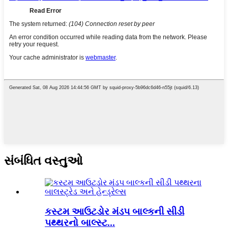
સંબંધિત વસ્તુઓ
કસ્ટમ આઉટડોર મંડપ બાલ્કની સીડી
પથ્થરનો બાલ્સ્ટ...