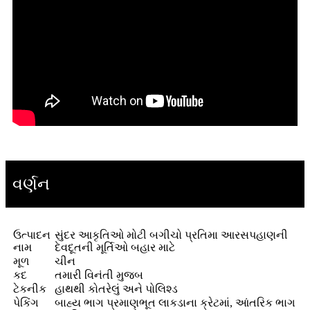
વર્ણન
ઉત્પાદન
સુંદર આકૃતિઓ મોટી બગીચો પ્રતિમા આરસપહાણની
નામ
દેવદૂતની મૂર્તિઓ બહાર માટે
મૂળ
ચીન
કદ
તમારી વિનંતી મુજબ
ટેકનીક
હાથથી કોતરેલું અને પોલિશ્ડ
પેકિંગ
બાહ્ય ભાગ પ્રમાણભૂત લાકડાના ક્રેટમાં, આંતરિક ભાગ