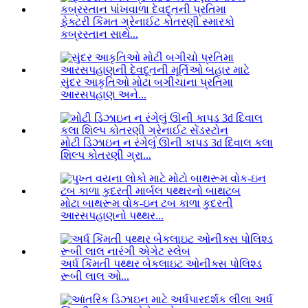
ફેક્ટરી કિંમત ગ્રેનાઈટ કોતરણી સ્મારકો
કબ્રસ્તાન સાથે...
સુંદર આકૃતિઓ મોટા બગીચાના પ્રતિમા
આરસપહાણ અને...
મોટી ડિઝાઇન ન રંગેલું ઊની કાપડ 3d દિવાલ કલા
શિલ્પ કોતરણી ગ્રા...
મોટા બાથરૂમ વોક-ઇન ટબ કાળા કુદરતી
આરસપહાણનો પથ્થર...
અર્ધ કિંમતી પથ્થર બેકલાઇટ ઓનીક્સ પોલિશ્ડ
રૂબી લાલ ઓ...