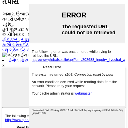
તપાસ
અમારા ઉત્પાદનો અથવા કિંમત સૂચિ વિશે પૂછપરછ માટે, કૃપા કરીને
તમારો ઇમેઇલ અમને મોકલો અને અમે 24 કલાકની અંદર સંપર્કમાં
રહીશું.
હવે પૂછપરછ કરો
© કૉપિરાઇટ - ૨૦૧૦-૨૦૨૧ : સર્વાધિકાર સુરક્ષિત.
હોટ ટૅગ્સ
,
સાઇટમેપ
કાળો ગ્રેનાઈટ
,
ગ્રે ગ્રેનાઈટ
,
પીળો ગ્રેનાઈટ
,
આછો ગ્રે ગ્રેનાઈટ
,
બ્લુ ગ્રેનાઈટ કાઉન્ટરટોપ્સ
,
સફેદ માર્બલ વોલ ટાઇલ્સ
,
ઈમેલ મોકલો
x