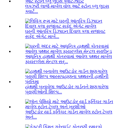
લક્ઝરી લાર્જ માર્બલ વોલ આર્ટ સ્ટોન બ્લુ લુઇસ
ક્વાર્ટ...
ઘરની આંતરિક ડિઝાઇન દિવાલ કલા સજાવટ
સફેદ એગેટ માર્બ...
આધુનિક હાથથી કોતરવામાં આવેલ પથ્થર માર્બલ
ફાયરપ્લેસ મેન્ટલ સર્...
હાથથી બનાવેલા આઉટડોર ગાર્ડનને શણગારેલા
પ્રાણીઓની શિલ્પ...
આઉટડોર યાર્ડ ફર્નિચર ગાર્ડન માર્બલ સ્ટોન ટેબલ
અને...