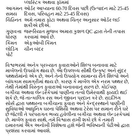
પ્લાસ્ટિક અથવા ફોમમાં
આગમન
ઓર્ડર આપ્યાના 60-70 દિવસ પછી (ઉત્પાદન માટે 25-45
સમય
દિવસ, પરિવહન માટે 25-45 દિવસ)
ચિહ્નિત
અમે તમારા ફોટા અથવા ચિત્ર અનુસાર ઓર્ડર લઈ
શકીએ છીએ.
ગુણવત્તા
જરૂરિયાત મુજબ અમારા કુશળ QC દ્વારા તેની તપાસ
ધોરણ
કરવામાં આવે છે.
કિંમત
એફઓબી કિંમત
લોડિંગ
ચીન બંદર
પોર્ટ
વિશ્વભરમાં અનેક પ્રખ્યાત ફુવારાઓને શિલ્પ બનાવવા માટે
માર્બલનો ઉપયોગ થાય છે. આ ઉપલબ્ધ સૌથી ઉત્કૃષ્ટ અને સુંદર
પથ્થરોમાંનો એક છે, અને તેનો ઉપયોગ સામાન્ય રીતે શિલ્પો અને
બાંધકામ સામગ્રીમાં થાય છે. કારણ કે માર્બલ એક નરમ પથ્થર છે,
તેથી તેમાંથી વિસ્તૃત ફુવારાઓ બનાવવાનું સરળ છે. કોઈપણ
બગીચા અથવા લેન્ડસ્કેપમાં પાણીના તત્વો ઉમેરવાથી ફાયદો થઈ
શકે છે, જે તાત્કાલિક રસ અને જીવન પ્રદાન કરે છે. રાઇઝિંગ
સોર્સ દ્વારા પથ્થરના બગીચાના ફુવારા અને કેન્દ્રસ્થાને પાણીની
સુવિધાઓ આધુનિક ઘરના પેશિયો અથવા ટેરેસ પર સમાન રીતે ઘરે
છે જેટલી તે પરંપરાગત ભવ્ય હવેલીના બગીચા અથવા લેન્ડસ્કેપમાં
છે. માર્બલ ફુવારા સાથે, તમે વિશ્વાસ રાખી શકો છો કે તમારી
ઇમારતમાં એક અનોખી વિશેષતા હશે જેની ભવિષ્યની પેઢીઓ દ્વારા
પ્રશંસા કરવામાં આવશે.