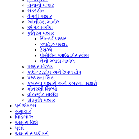
ચૂનાનો પત્થર
સેંડસ્ટોન
વૈભવી પથ્થર
ઓનીક્સ માર્બલ
એગેટ માર્બલ
કૃત્રિમ પથ્થર
સિન્ટર્ડ પથ્થર
ક્વાર્ટઝ પથ્થર
ટેરાઝો
પોર્સેલિન આઉટડોર સ્લેબ
નેનો ગ્લાસ માર્બલ
પથ્થર મોઝેક
કાઉન્ટરટોપ અને ટેબલ ટોપ
પથ્થરના સિંક
કબરના પથ્થરો અને કબરના પથ્થરો
કોતરણી શિલ્પો
વોટરજેટ માર્બલ
સંસ્કૃતિ પથ્થર
પ્રોજેક્ટ્સ
સમાચાર
વિડિયોઝ
અમારા વિશે
પ્રશ્નો
અમારો સંપર્ક કરો