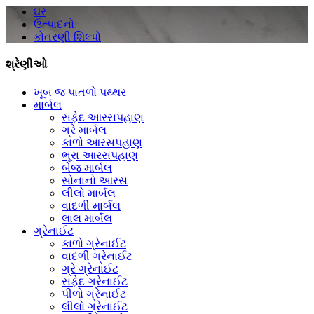
ઘર
ઉત્પાદનો
કોતરણી શિલ્પો
શ્રેણીઓ
ખૂબ જ પાતળો પથ્થર
માર્બલ
સફેદ આરસપહાણ
ગ્રે માર્બલ
કાળો આરસપહાણ
ભૂરા આરસપહાણ
બેજ માર્બલ
સોનાનો આરસ
લીલો માર્બલ
વાદળી માર્બલ
લાલ માર્બલ
ગ્રેનાઈટ
કાળો ગ્રેનાઈટ
વાદળી ગ્રેનાઈટ
ગ્રે ગ્રેનાઈટ
સફેદ ગ્રેનાઈટ
પીળો ગ્રેનાઈટ
લીલો ગ્રેનાઈટ