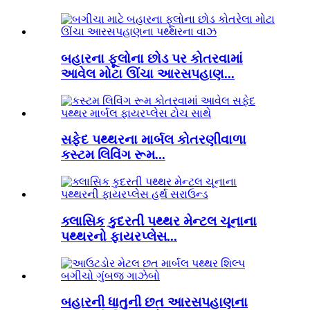
બહારના ફૂલોના છોડ પર કોતરવામાં
આવેલ મોટા ઊંચા આરસપહાણ...
સફેદ પથ્થરના માર્બલ કોતરણીવાળા
કસ્ટમ લિવિંગ રૂમ...
ક્લાસિક કુદરતી પથ્થર મેન્ટલ ચૂનાના
પથ્થરનો ફાયરપ્લેસ...
બહારની ધાતુની છત આરસપહાણના