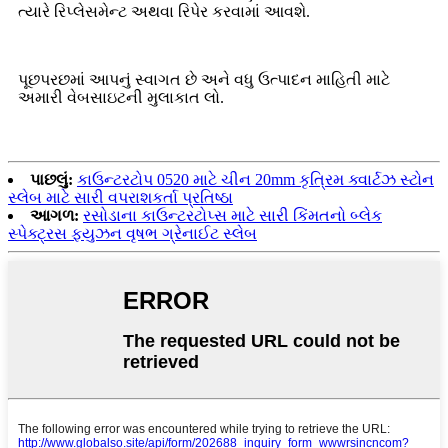
ત્યારે રિપ્લેસમેન્ટ અથવા રિપેર કરવામાં આવશે.
પૂછપરછમાં આપનું સ્વાગત છે અને વધુ ઉત્પાદન માહિતી માટે
અમારી વેબસાઇટની મુલાકાત લો.
પાછલું:
કાઉન્ટરટોપ 0520 માટે ચીન 20mm કૃત્રિમ ક્વાર્ટઝ સ્ટોન
સ્લેબ માટે સારી વપરાશકર્તા પ્રતિષ્ઠા
આગળ:
રસોડાના કાઉન્ટરટોપ્સ માટે સારી કિંમતનો બ્લેક
સ્પેક્ટ્રસ ફ્યુઝન વૃષભ ગ્રેનાઈટ સ્લેબ