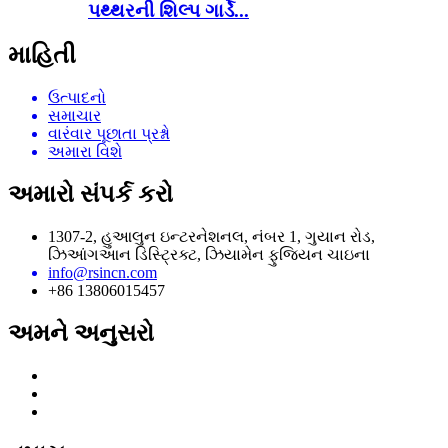
પથ્થરની શિલ્પ ગાર્ડે...
માહિતી
ઉત્પાદનો
સમાચાર
વારંવાર પૂછાતા પ્રશ્નો
અમારા વિશે
અમારો સંપર્ક કરો
1307-2, હુઆલુન ઇન્ટરનેશનલ, નંબર 1, ગુયાન રોડ,
ઝિઆંગઆન ડિસ્ટ્રિક્ટ, ઝિયામેન ફુજિયન ચાઇના
info@rsincn.com
+86 13806015457
અમને અનુસરો