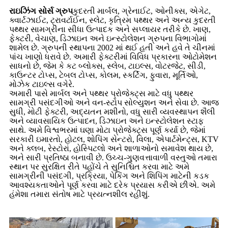
રાઇઝિંગ સોર્સ ગ્રુપ
કુદરતી માર્બલ, ગ્રેનાઈટ, ઓનીક્સ, એગેટ,
ક્વાર્ટઝાઈટ, ટ્રાવર્ટાઈન, સ્લેટ, કૃત્રિમ પથ્થર અને અન્ય કુદરતી
પથ્થર સામગ્રીના સીધા ઉત્પાદક અને સપ્લાયર તરીકે છે. ખાણ,
ફેક્ટરી, વેચાણ, ડિઝાઇન અને ઇન્સ્ટોલેશન ગ્રુપના વિભાગોમાં
શામેલ છે. ગ્રુપની સ્થાપના 2002 માં થઈ હતી અને હવે તે ચીનમાં
પાંચ ખાણો ધરાવે છે. અમારી ફેક્ટરીમાં વિવિધ પ્રકારના ઓટોમેશન
સાધનો છે, જેમ કે કટ બ્લોક્સ, સ્લેબ, ટાઇલ્સ, વોટરજેટ, સીડી,
કાઉન્ટર ટોપ્સ, ટેબલ ટોપ્સ, કોલમ, સ્કર્ટિંગ, ફુવારા, મૂર્તિઓ,
મોઝેક ટાઇલ્સ વગેરે.
અમારી પાસે માર્બલ અને પથ્થર પ્રોજેક્ટ્સ માટે વધુ પથ્થર
સામગ્રી પસંદગીઓ અને વન-સ્ટોપ સોલ્યુશન અને સેવા છે. આજ
સુધી, મોટી ફેક્ટરી, અદ્યતન મશીનો, વધુ સારી વ્યવસ્થાપન શૈલી
અને વ્યાવસાયિક ઉત્પાદન, ડિઝાઇન અને ઇન્સ્ટોલેશન સ્ટાફ
સાથે. અમે વિશ્વભરમાં ઘણા મોટા પ્રોજેક્ટ્સ પૂર્ણ કર્યા છે, જેમાં
સરકારી ઇમારતો, હોટલ, શોપિંગ સેન્ટરો, વિલા, એપાર્ટમેન્ટ્સ, KTV
અને ક્લબ, રેસ્ટોરાં, હોસ્પિટલો અને શાળાઓનો સમાવેશ થાય છે,
અને સારી પ્રતિષ્ઠા બનાવી છે. ઉચ્ચ-ગુણવત્તાવાળી વસ્તુઓ તમારા
સ્થાન પર સુરક્ષિત રીતે પહોંચે તે સુનિશ્ચિત કરવા માટે અમે
સામગ્રીની પસંદગી, પ્રક્રિયા, પેકિંગ અને શિપિંગ માટેની કડક
આવશ્યકતાઓને પૂર્ણ કરવા માટે દરેક પ્રયાસ કરીએ છીએ. અમે
હંમેશા તમારા સંતોષ માટે પ્રયત્નશીલ રહીશું.