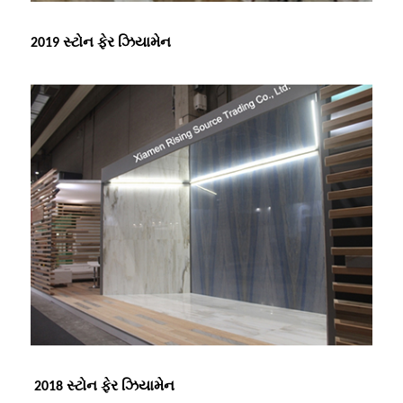
2019 સ્ટોન ફેર ઝિયામેન
2018 સ્ટોન ફેર ઝિયામેન