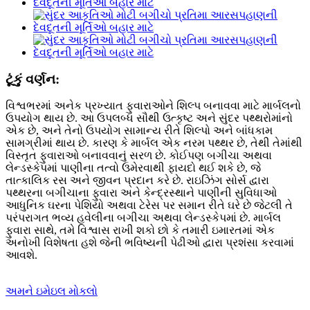
ટૂંકું વર્ણન:
વિશ્વભરમાં અનેક પ્રખ્યાત ફુવારાઓને શિલ્પ બનાવવા માટે માર્બલનો
ઉપયોગ થાય છે. આ ઉપલબ્ધ સૌથી ઉત્કૃષ્ટ અને સુંદર પથ્થરોમાંનો
એક છે, અને તેનો ઉપયોગ સામાન્ય રીતે શિલ્પો અને બાંધકામ
સામગ્રીમાં થાય છે. કારણ કે માર્બલ એક નરમ પથ્થર છે, તેથી તેમાંથી
વિસ્તૃત ફુવારાઓ બનાવવાનું સરળ છે. કોઈપણ બગીચા અથવા
લેન્ડસ્કેપમાં પાણીના તત્વો ઉમેરવાથી ફાયદો થઈ શકે છે, જે
તાત્કાલિક રસ અને જીવન પ્રદાન કરે છે. રાઇઝિંગ સોર્સ દ્વારા
પથ્થરના બગીચાના ફુવારા અને કેન્દ્રસ્થાને પાણીની સુવિધાઓ
આધુનિક ઘરના પેશિયો અથવા ટેરેસ પર સમાન રીતે ઘરે છે જેટલી તે
પરંપરાગત ભવ્ય હવેલીના બગીચા અથવા લેન્ડસ્કેપમાં છે. માર્બલ
ફુવારા સાથે, તમે વિશ્વાસ રાખી શકો છો કે તમારી ઇમારતમાં એક
અનોખી વિશેષતા હશે જેની ભવિષ્યની પેઢીઓ દ્વારા પ્રશંસા કરવામાં
આવશે.
અમને ઇમેઇલ મોકલો