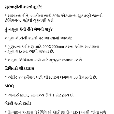
ચુકવણીની શરતો શું છે?
* સામાન્ય રીતે, બાકીના સાથે 30% એડવાન્સ ચુકવણી જરૂરી
છે
.
શિપમેન્ટ પહેલાં ચૂકવણી કરો
હું નમૂના કેવી રીતે મેળવી શકું?
નમૂના નીચેની શરતો પર આપવામાં આવશે:
* ગુણવત્તા પરીક્ષણ માટે 200X200mm કરતા ઓછા માર્બલના
નમૂના મફતમાં આપી શકાય છે.
* નમૂના શિપિંગના ખર્ચ માટે ગ્રાહક જવાબદાર છે.
ડિલિવરી લીડટાઇમ
* ઓર્ડર કન્ફર્મેશન પછી લીડટાઇમ લગભગ 30 દિવસનો છે.
MOQ
* અમારું MOQ સામાન્ય રીતે 1 સેટ હોય છે.
ગેરંટી અને દાવો?
* ઉત્પાદન અથવા પેકેજિંગમાં કોઈપણ ઉત્પાદન ખામી જોવા મળે