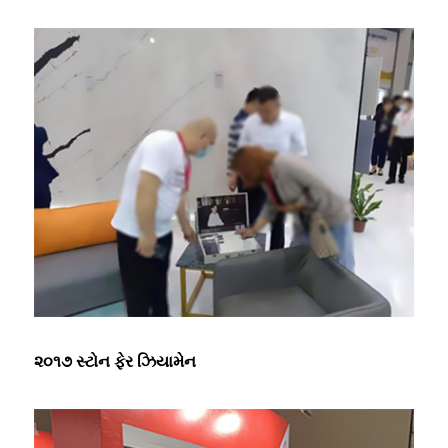
૨૦૧૭ સ્ટોન ફેર ઝિયામેન