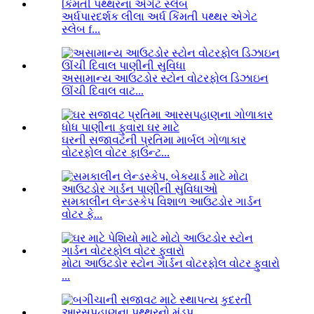
અર્ધપારદર્શક લીલા અર્ધ કિંમતી પથ્થર એગેટ
સ્લેબ f...
અસામાન્ય આઉટડોર સ્ટોન વોટરફોલ ડિઝાઇન
ઊંચી દિવાલ વાટ...
ઘરની સજાવટની પ્રતિમા માર્બલ ગોળાકાર
વોટરફોલ વોટર ફાઉન્ટ...
સમકાલીન લેન્ડસ્કેપ વિશાળ આઉટડોર ગાર્ડન
વોટર ફે...
મોટા આઉટડોર સ્ટોન ગાર્ડન વોટરફોલ વોટર ફુવારો
...