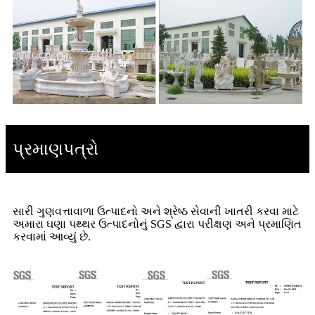
પ્રમાણપત્રો
સારી ગુણવત્તાવાળા ઉત્પાદનો અને શ્રેષ્ઠ સેવાની ખાતરી કરવા માટે
અમારા ઘણા પથ્થર ઉત્પાદનોનું SGS દ્વારા પરીક્ષણ અને પ્રમાણિત
કરવામાં આવ્યું છે.