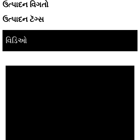
ઉત્પાદન વિગતો
ઉત્પાદન ટૅગ્સ
વિડિઓ