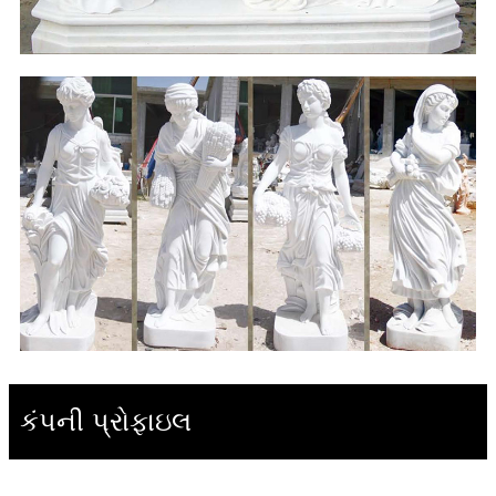
કંપની પ્રોફાઇલ