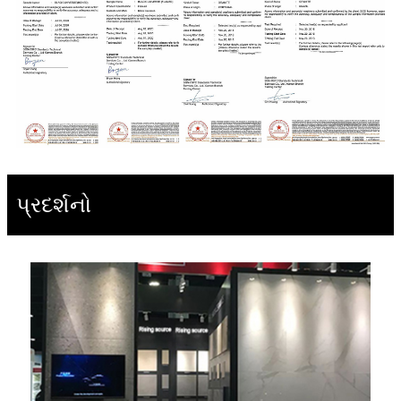
પ્રદર્શનો