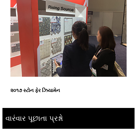
૨૦૧૭ સ્ટોન ફેર ઝિયામેન
વારંવાર પૂછાતા પ્રશ્નો