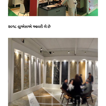
૨૦૧૮ યુએસએ આવરી લે છે