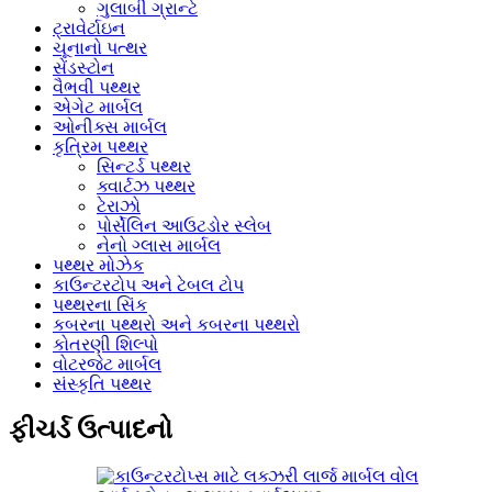
ગુલાબી ગ્રાન્ટે
ટ્રાવેર્ટાઇન
ચૂનાનો પત્થર
સેંડસ્ટોન
વૈભવી પથ્થર
એગેટ માર્બલ
ઓનીક્સ માર્બલ
કૃત્રિમ પથ્થર
સિન્ટર્ડ પથ્થર
ક્વાર્ટઝ પથ્થર
ટેરાઝો
પોર્સેલિન આઉટડોર સ્લેબ
નેનો ગ્લાસ માર્બલ
પથ્થર મોઝેક
કાઉન્ટરટોપ અને ટેબલ ટોપ
પથ્થરના સિંક
કબરના પથ્થરો અને કબરના પથ્થરો
કોતરણી શિલ્પો
વોટરજેટ માર્બલ
સંસ્કૃતિ પથ્થર
ફીચર્ડ ઉત્પાદનો