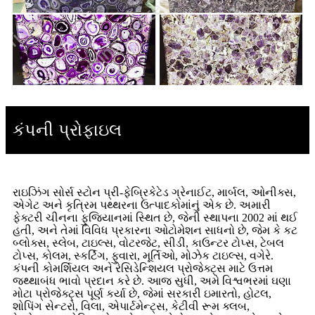
કંપની પ્રોફાઇલ
રાઇઝિંગ સોર્સ સ્ટોન પ્રી-ફેબ્રિકેટેડ ગ્રેનાઈટ, માર્બલ, ઓનીક્સ,
એગેટ અને કૃત્રિમ પથ્થરના ઉત્પાદકોમાંનું એક છે. અમારી
ફેક્ટરી ચીનના ફુજિયાનમાં સ્થિત છે, જેની સ્થાપના 2002 માં થઈ
હતી, અને તેમાં વિવિધ પ્રકારના ઓટોમેશન સાધનો છે, જેમ કે કટ
બ્લોક્સ, સ્લેબ, ટાઇલ્સ, વોટરજેટ, સીડી, કાઉન્ટર ટોપ્સ, ટેબલ
ટોપ્સ, કોલમ, સ્કર્ટિંગ, ફુવારા, મૂર્તિઓ, મોઝેક ટાઇલ્સ, વગેરે.
કંપની કોમર્શિયલ અને રેસિડેન્શિયલ પ્રોજેક્ટ્સ માટે ઉત્તમ
જથ્થાબંધ ભાવો પ્રદાન કરે છે. આજ સુધી, અમે વિશ્વભરમાં ઘણા
મોટા પ્રોજેક્ટ્સ પૂર્ણ કર્યા છે, જેમાં સરકારી ઇમારતો, હોટલ,
શોપિંગ સેન્ટરો, વિલા, એપાર્ટમેન્ટ્સ, કેટીવી રૂમ ક્લબ,