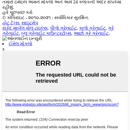
તમારો ઇમેઇલ અમને મોકલો અને અમે 24 કલાકની અંદર સંપર્કમાં
રહીશું.
હવે પૂછપરછ કરો
© કૉપિરાઇટ - ૨૦૧૦-૨૦૨૧ : સર્વાધિકાર સુરક્ષિત.
હોટ ટૅગ્સ
,
સાઇટમેપ
સફેદ માર્બલ વોલ ટાઇલ્સ
,
પીળો ગ્રેનાઈટ
,
કાળો ગ્રેનાઈટ
,
ગ્રે
ગ્રેનાઈટ
,
બ્લુ ગ્રેનાઈટ કાઉન્ટરટોપ્સ
,
આછો ગ્રે ગ્રેનાઈટ
,
ઈમેલ મોકલો
x