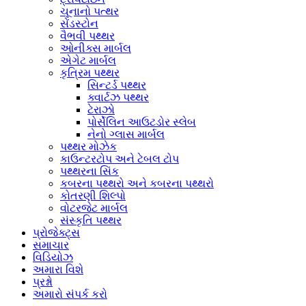
ચૂનાનો પત્થર
સેંડસ્ટોન
વૈભવી પથ્થર
ઓનીક્સ માર્બલ
એગેટ માર્બલ
કૃત્રિમ પથ્થર
સિન્ટર્ડ પથ્થર
ક્વાર્ટઝ પથ્થર
ટેરાઝો
પોર્સેલિન આઉટડોર સ્લેબ
નેનો ગ્લાસ માર્બલ
પથ્થર મોઝેક
કાઉન્ટરટોપ અને ટેબલ ટોપ
પથ્થરના સિંક
કબરના પથ્થરો અને કબરના પથ્થરો
કોતરણી શિલ્પો
વોટરજેટ માર્બલ
સંસ્કૃતિ પથ્થર
પ્રોજેક્ટ્સ
સમાચાર
વિડિયોઝ
અમારા વિશે
પ્રશ્નો
અમારો સંપર્ક કરો