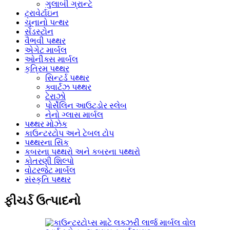
ગુલાબી ગ્રાન્ટે
ટ્રાવેર્ટાઇન
ચૂનાનો પત્થર
સેંડસ્ટોન
વૈભવી પથ્થર
એગેટ માર્બલ
ઓનીક્સ માર્બલ
કૃત્રિમ પથ્થર
સિન્ટર્ડ પથ્થર
ક્વાર્ટઝ પથ્થર
ટેરાઝો
પોર્સેલિન આઉટડોર સ્લેબ
નેનો ગ્લાસ માર્બલ
પથ્થર મોઝેક
કાઉન્ટરટોપ અને ટેબલ ટોપ
પથ્થરના સિંક
કબરના પથ્થરો અને કબરના પથ્થરો
કોતરણી શિલ્પો
વોટરજેટ માર્બલ
સંસ્કૃતિ પથ્થર
ફીચર્ડ ઉત્પાદનો