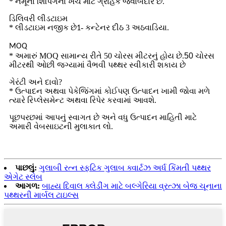
* નમૂના શિપિંગના ખર્ચ માટે ગ્રાહક જવાબદાર છે.
ડિલિવરી લીડટાઇમ
* લીડટાઇમ નજીક છે
- કન્ટેનર દીઠ 3 અઠવાડિયા.
1
MOQ
* અમારું MOQ સામાન્ય રીતે 50 ચોરસ મીટરનું હોય છે.
50 ચોરસ
મીટરથી ઓછી જગ્યામાં વૈભવી પથ્થર સ્વીકારી શકાય છે
ગેરંટી અને દાવો?
* ઉત્પાદન અથવા પેકેજિંગમાં કોઈપણ ઉત્પાદન ખામી જોવા મળે
ત્યારે રિપ્લેસમેન્ટ અથવા રિપેર કરવામાં આવશે.
પૂછપરછમાં આપનું સ્વાગત છે અને વધુ ઉત્પાદન માહિતી માટે
અમારી વેબસાઇટની મુલાકાત લો.
પાછલું:
ગુલાબી રત્ન સ્ફટિક ગુલાબ ક્વાર્ટઝ અર્ધ કિંમતી પથ્થર
એગેટ સ્લેબ
આગળ:
બાહ્ય દિવાલ ક્લેડીંગ માટે બલ્ગેરિયા વ્રત્ઝા બેજ ચૂનાના
પથ્થરની માર્બલ ટાઇલ્સ