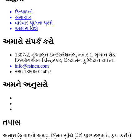
ઉત્પાદનો
સમાચાર
વારંવાર પૂછાતા પ્રશ્નો
અમારા વિશે
અમારો સંપર્ક કરો
1307-2, હુઆલુન ઇન્ટરનેશનલ, નંબર 1, ગુયાન રોડ,
ઝિઆંગઆન ડિસ્ટ્રિક્ટ, ઝિયામેન ફુજિયન ચાઇના
info@rsincn.com
+86 13806015457
અમને અનુસરો
તપાસ
અમારા ઉત્પાદનો અથવા કિંમત સૂચિ વિશે પૂછપરછ માટે, કૃપા કરીને