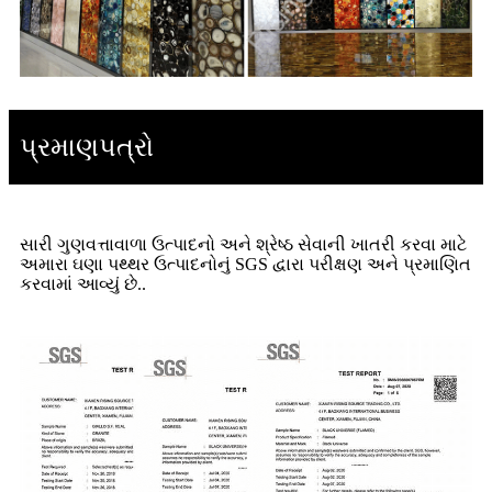
પ્રમાણપત્રો
સારી ગુણવત્તાવાળા ઉત્પાદનો અને શ્રેષ્ઠ સેવાની ખાતરી કરવા માટે
અમારા ઘણા પથ્થર ઉત્પાદનોનું SGS દ્વારા પરીક્ષણ અને પ્રમાણિત
કરવામાં આવ્યું છે.
.