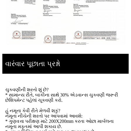
વારંવાર પૂછાતા પ્રશ્નો
ચુકવણીની શરતો શું છે?
* સામાન્ય રીતે, બાકીના સાથે 30% એડવાન્સ ચુકવણી જરૂરી
છે
.
શિપમેન્ટ પહેલાં ચૂકવણી કરો
હું નમૂના કેવી રીતે મેળવી શકું?
નમૂના નીચેની શરતો પર આપવામાં આવશે:
* ગુણવત્તા પરીક્ષણ માટે 200X200mm કરતા ઓછા માર્બલના
નમૂના મફતમાં આપી શકાય છે.