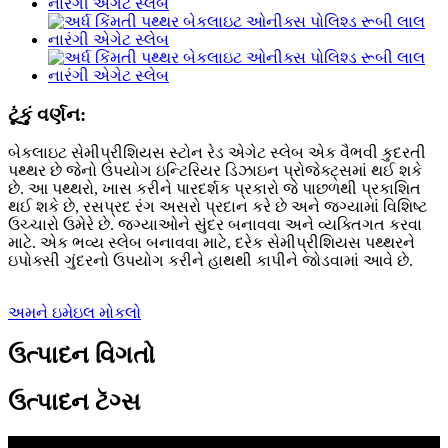
ટૂંકું વર્ણન:
બેકલાઇટ સેમીપ્રીશિયસ સ્ટોન રેડ એગેટ સ્લેબ એક વૈભવી કુદરતી
પથ્થર છે જેનો ઉપયોગ ઇન્ટિરિયર ડિઝાઇન પ્રોજેક્ટ્સમાં થઈ શકે
છે. આ પથ્થરો, ખાસ કરીને પારદર્શક પ્રકારો જે પાછળથી પ્રકાશિત
થઈ શકે છે, રસપ્રદ રંગ અસરો પ્રદાન કરે છે અને જગ્યામાં વિશિષ્ટ
ઉચ્ચારો ઉમેરે છે. જગ્યાઓને સુંદર બનાવવા અને વ્યક્તિગત કરવા
માટે. એક ભવ્ય સ્લેબ બનાવવા માટે, દરેક સેમીપ્રીશિયસ પથ્થરને
ઇપોક્સી ગુંદરનો ઉપયોગ કરીને હાથથી કાપીને જોડવામાં આવે છે.
અમને ઇમેઇલ મોકલો
ઉત્પાદન વિગતો
ઉત્પાદન ટૅગ્સ