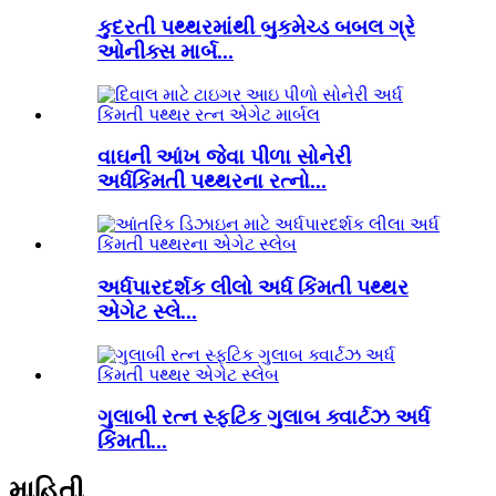
કુદરતી પથ્થરમાંથી બુકમેચ્ડ બબલ ગ્રે
ઓનીક્સ માર્બ...
વાઘની આંખ જેવા પીળા સોનેરી
અર્ધકિંમતી પથ્થરના રત્નો...
અર્ધપારદર્શક લીલો અર્ધ કિંમતી પથ્થર
એગેટ સ્લે...
ગુલાબી રત્ન સ્ફટિક ગુલાબ ક્વાર્ટઝ અર્ધ
કિંમતી...
માહિતી