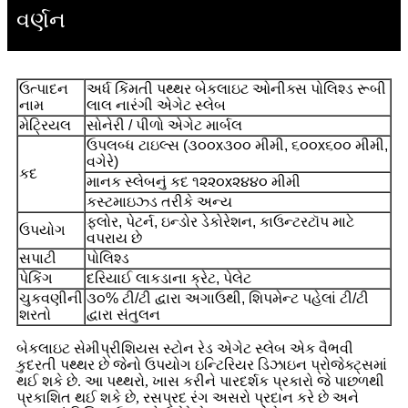
વર્ણન
ઉત્પાદન
અર્ધ કિંમતી પથ્થર બેકલાઇટ ઓનીક્સ પોલિશ્ડ રૂબી
નામ
લાલ નારંગી એગેટ સ્લેબ
મેટ્રિયલ
સોનેરી / પીળો એગેટ માર્બલ
ઉપલબ્ધ ટાઇલ્સ (૩૦૦x૩૦૦ મીમી, ૬૦૦x૬૦૦ મીમી,
વગેરે)
કદ
માનક સ્લેબનું કદ ૧૨૨૦x૨૪૪૦ મીમી
કસ્ટમાઇઝ્ડ તરીકે અન્ય
ફ્લોર, પેટર્ન, ઇન્ડોર ડેકોરેશન, કાઉન્ટરટૉપ માટે
ઉપયોગ
વપરાય છે
સપાટી
પોલિશ્ડ
પેકિંગ
દરિયાઈ લાકડાના ક્રેટ, પેલેટ
ચુકવણીની
૩૦% ટી/ટી દ્વારા અગાઉથી, શિપમેન્ટ પહેલાં ટી/ટી
શરતો
દ્વારા સંતુલન
બેકલાઇટ સેમીપ્રીશિયસ સ્ટોન રેડ એગેટ સ્લેબ એક વૈભવી
કુદરતી પથ્થર છે જેનો ઉપયોગ ઇન્ટિરિયર ડિઝાઇન પ્રોજેક્ટ્સમાં
થઈ શકે છે. આ પથ્થરો, ખાસ કરીને પારદર્શક પ્રકારો જે પાછળથી
પ્રકાશિત થઈ શકે છે, રસપ્રદ રંગ અસરો પ્રદાન કરે છે અને