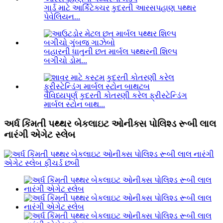
ગાર્ડ માટે આર્કિટેક્ચર કુદરતી આરસપહાણ પથ્થર
પેવેલિયન...
બહારની ધાતુની છત માર્બલ પથ્થરની શિલ્પ
બગીચો ડોમ...
વૈવિધ્યપૂર્ણ કુદરતી કોતરણી કરેલ ફ્રીસ્ટેન્ડિંગ
માર્બલ સ્ટોન બાથ...
અર્ધ કિંમતી પથ્થર બેકલાઇટ ઓનીક્સ પોલિશ્ડ રૂબી લાલ
નારંગી એગેટ સ્લેબ