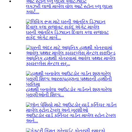
લક્ઝરી લાર્જ માર્બલ વોલ આર્ટ સ્ટોન બ્લુ લુઇસ
ક્વાર્ટ...
ઘરની આંતરિક ડિઝાઇન દિવાલ કલા સજાવટ
સફેદ એગેટ માર્બ...
આધુનિક હાથથી કોતરવામાં આવેલ પથ્થર માર્બલ
ફાયરપ્લેસ મેન્ટલ સર્...
હાથથી બનાવેલા આઉટડોર ગાર્ડનને શણગારેલા
પ્રાણીઓની શિલ્પ...
આઉટડોર યાર્ડ ફર્નિચર ગાર્ડન માર્બલ સ્ટોન ટેબલ
અને...