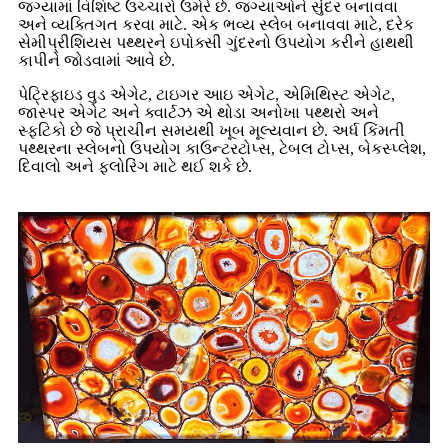
જગ્યામાં વિશિષ્ટ ઉચ્ચારો ઉમેરે છે. જગ્યાઓને સુંદર બનાવવા
અને વ્યક્તિગત કરવા માટે. એક ભવ્ય સ્લેબ બનાવવા માટે, દરેક
સેમીપ્રીશિયસ પથ્થરને ઇપોક્સી ગુંદરનો ઉપયોગ કરીને હાથથી
કાપીને જોડવામાં આવે છે.
પેટ્રિફાઇડ વુડ એગેટ, ટાઇગર આઇ એગેટ, એમિથિસ્ટ એગેટ,
જાસ્પર એગેટ અને ક્વાર્ટઝ એ થોડા અનોખા પથ્થરો અને
સ્ફટિકો છે જે પ્રાચીન સમયથી ખૂબ મૂલ્યવાન છે. અર્ધ કિંમતી
પથ્થરના સ્લેબનો ઉપયોગ કાઉન્ટરટોપ્સ, ટેબલ ટોપ્સ, બેકસ્પ્લેશ,
દિવાલો અને ફ્લોરિંગ માટે થઈ શકે છે.