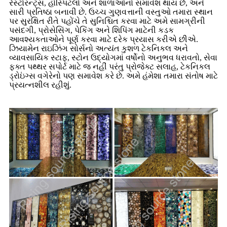
રેસ્ટોરન્ટ્સ, હોસ્પિટલો અને શાળાઓનો સમાવેશ થાય છે, અને
સારી પ્રતિષ્ઠા બનાવી છે. ઉચ્ચ ગુણવત્તાની વસ્તુઓ તમારા સ્થાન
પર સુરક્ષિત રીતે પહોંચે તે સુનિશ્ચિત કરવા માટે અમે સામગ્રીની
પસંદગી, પ્રોસેસિંગ, પેકિંગ અને શિપિંગ માટેની કડક
આવશ્યકતાઓને પૂર્ણ કરવા માટે દરેક પ્રયાસ કરીએ છીએ.
ઝિયામેન રાઇઝિંગ સોર્સનો અત્યંત કુશળ ટેકનિકલ અને
વ્યાવસાયિક સ્ટાફ, સ્ટોન ઉદ્યોગમાં વર્ષોનો અનુભવ ધરાવતો, સેવા
ફક્ત પથ્થર સપોર્ટ માટે જ નહીં પરંતુ પ્રોજેક્ટ સલાહ, ટેકનિકલ
ડ્રોઇંગ્સ વગેરેનો પણ સમાવેશ કરે છે. અમે હંમેશા તમારા સંતોષ માટે
પ્રયત્નશીલ રહીશું.