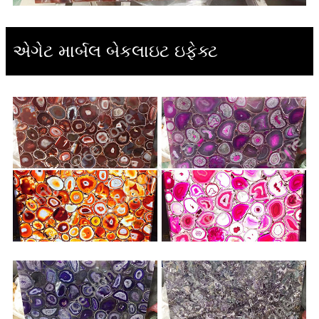
એગેટ માર્બલ બેકલાઇટ ઇફેક્ટ