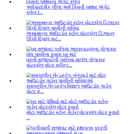
અર્ધપારદર્શક લીલા અર્ધ કિંમતી પથ્થર એગેટ
સ્લેબ f...
અસામાન્ય આઉટડોર સ્ટોન વોટરફોલ ડિઝાઇન
ઊંચી દિવાલ વાટ...
ઘરની સજાવટની પ્રતિમા માર્બલ ગોળાકાર
વોટરફોલ વોટર ફાઉન્ટ...
સમકાલીન લેન્ડસ્કેપ વિશાળ આઉટડોર ગાર્ડન
વોટર ફે...
મોટા આઉટડોર સ્ટોન ગાર્ડન વોટરફોલ વોટર ફુવારો
...