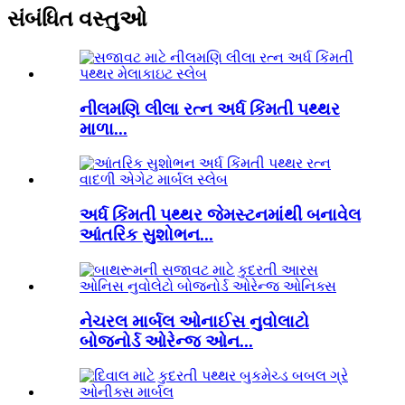
સંબંધિત વસ્તુઓ
નીલમણિ લીલા રત્ન અર્ધ કિંમતી પથ્થર
માળા...
અર્ધ કિંમતી પથ્થર જેમસ્ટનમાંથી બનાવેલ
આંતરિક સુશોભન...
નેચરલ માર્બલ ઓનાઈસ નુવોલાટો
બોજનોર્ડ ઓરેન્જ ઓન...