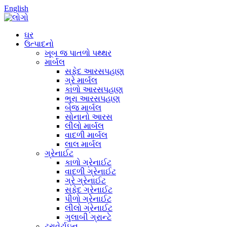
English
ઘર
ઉત્પાદનો
ખૂબ જ પાતળો પથ્થર
માર્બલ
સફેદ આરસપહાણ
ગ્રે માર્બલ
કાળો આરસપહાણ
ભૂરા આરસપહાણ
બેજ માર્બલ
સોનાનો આરસ
લીલો માર્બલ
વાદળી માર્બલ
લાલ માર્બલ
ગ્રેનાઈટ
કાળો ગ્રેનાઈટ
વાદળી ગ્રેનાઈટ
ગ્રે ગ્રેનાઈટ
સફેદ ગ્રેનાઈટ
પીળો ગ્રેનાઈટ
લીલો ગ્રેનાઈટ
ગુલાબી ગ્રાન્ટે
ટ્રાવેર્ટાઇન